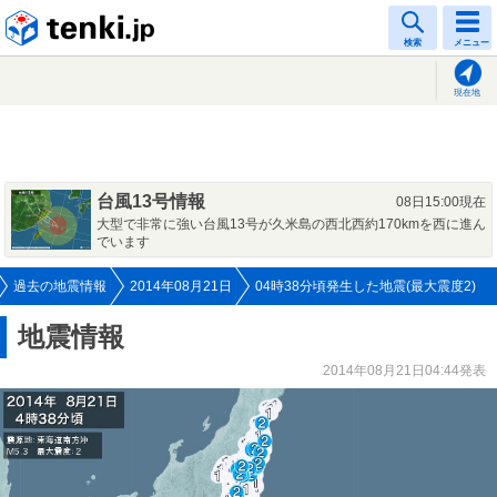
tenki.jp
検索
メニュー
現在地
台風13号情報
08日15:00現在
大型で非常に強い台風13号が久米島の西北西約170kmを西に進ん
でいます
過去の地震情報
2014年08月21日
04時38分頃発生した地震(最大震度2)
地震情報
2014年08月21日04:44発表