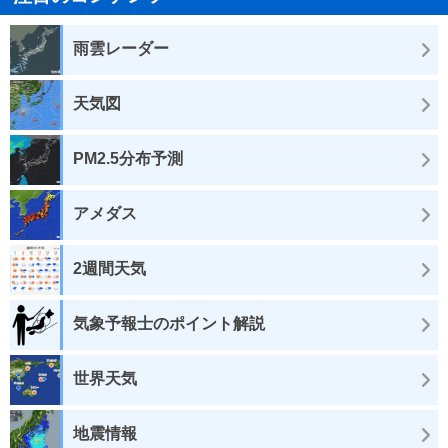
雨雲レーダー
天気図
PM2.5分布予測
アメダス
2週間天気
気象予報士のポイント解説
世界天気
地震情報