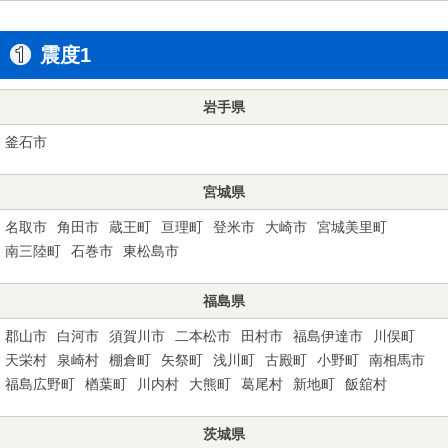
震度1
岩手県
釜石市
宮城県
名取市
角田市
蔵王町
亘理町
登米市
大崎市
宮城美里町
南三陸町
石巻市
東松島市
福島県
郡山市
白河市
須賀川市
二本松市
田村市
福島伊達市
川俣町
天栄村
泉崎村
棚倉町
矢祭町
浅川町
古殿町
小野町
南相馬市
福島広野町
楢葉町
川内村
大熊町
葛尾村
新地町
飯舘村
茨城県