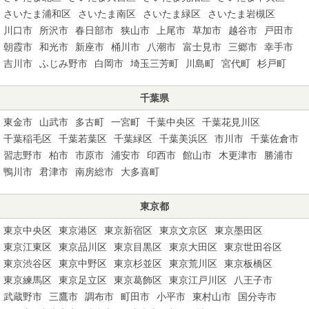
さいたま浦和区
さいたま南区
さいたま緑区
さいたま岩槻区
川口市
所沢市
春日部市
狭山市
上尾市
草加市
越谷市
戸田市
朝霞市
和光市
新座市
桶川市
八潮市
富士見市
三郷市
幸手市
吉川市
ふじみ野市
白岡市
埼玉三芳町
川島町
宮代町
杉戸町
千葉県
東金市
山武市
多古町
一宮町
千葉中央区
千葉花見川区
千葉稲毛区
千葉若葉区
千葉緑区
千葉美浜区
市川市
千葉佐倉市
習志野市
柏市
市原市
浦安市
印西市
館山市
木更津市
勝浦市
鴨川市
君津市
南房総市
大多喜町
東京都
東京中央区
東京港区
東京新宿区
東京文京区
東京墨田区
東京江東区
東京品川区
東京目黒区
東京大田区
東京世田谷区
東京渋谷区
東京中野区
東京杉並区
東京荒川区
東京板橋区
東京練馬区
東京足立区
東京葛飾区
東京江戸川区
八王子市
武蔵野市
三鷹市
調布市
町田市
小平市
東村山市
国分寺市