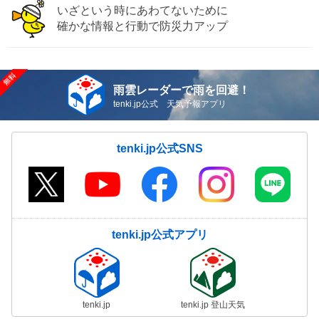
いざという時にあわてないために
確かな情報と行動で防災力アップ
雨雲レーダーで雨を回避！
tenki.jp公式 天気予報アプリ
tenki.jp公式SNS
tenki.jp公式アプリ
tenki.jp
tenki.jp 登山天気