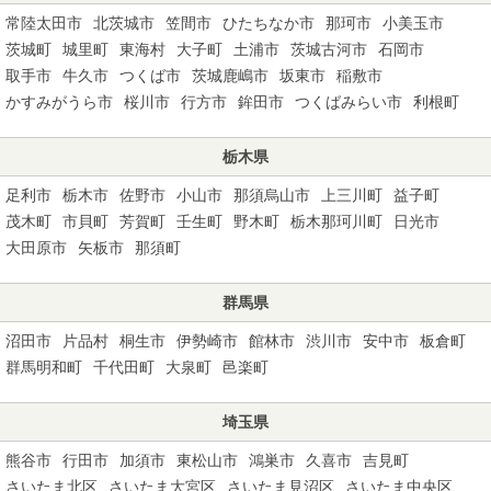
常陸太田市
北茨城市
笠間市
ひたちなか市
那珂市
小美玉市
茨城町
城里町
東海村
大子町
土浦市
茨城古河市
石岡市
取手市
牛久市
つくば市
茨城鹿嶋市
坂東市
稲敷市
かすみがうら市
桜川市
行方市
鉾田市
つくばみらい市
利根町
栃木県
足利市
栃木市
佐野市
小山市
那須烏山市
上三川町
益子町
茂木町
市貝町
芳賀町
壬生町
野木町
栃木那珂川町
日光市
大田原市
矢板市
那須町
群馬県
沼田市
片品村
桐生市
伊勢崎市
館林市
渋川市
安中市
板倉町
群馬明和町
千代田町
大泉町
邑楽町
埼玉県
熊谷市
行田市
加須市
東松山市
鴻巣市
久喜市
吉見町
さいたま北区
さいたま大宮区
さいたま見沼区
さいたま中央区