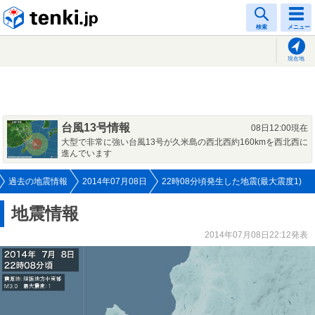
tenki.jp
検索
メニュー
現在地
台風13号情報
08日12:00現在
大型で非常に強い台風13号が久米島の西北西約160kmを西北西に
進んでいます
過去の地震情報
2014年07月08日
22時08分頃発生した地震(最大震度1)
地震情報
2014年07月08日22:12発表