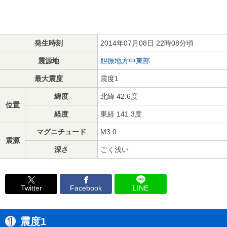
発生時刻
2014年07月08日 22時08分頃
震源地
胆振地方中東部
最大震度
震度1
緯度
北緯 42.6度
位置
経度
東経 141.3度
マグニチュード
M3.0
震源
深さ
ごく浅い
Twitter
Facebook
LINE
震度1