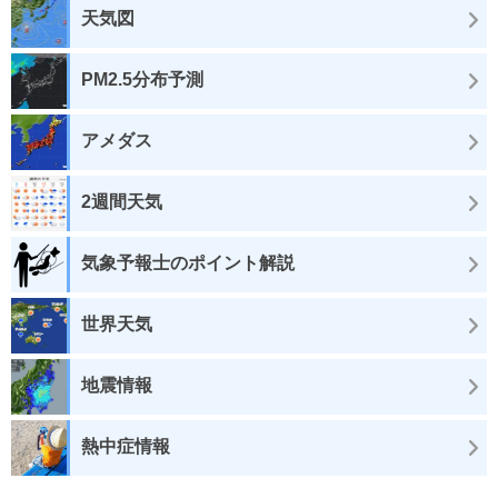
天気図
PM2.5分布予測
アメダス
2週間天気
気象予報士のポイント解説
世界天気
地震情報
熱中症情報