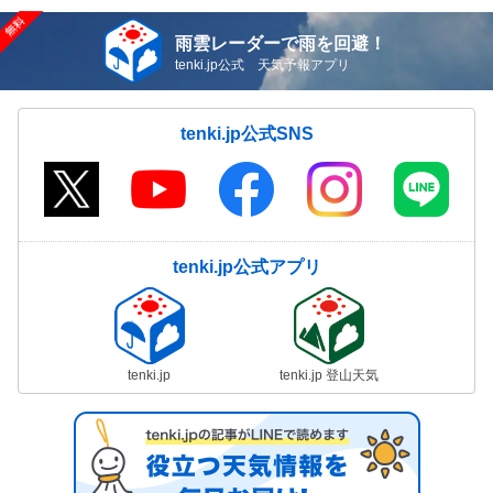
雨雲レーダーで雨を回避！
tenki.jp公式 天気予報アプリ
tenki.jp公式SNS
tenki.jp公式アプリ
tenki.jp
tenki.jp 登山天気