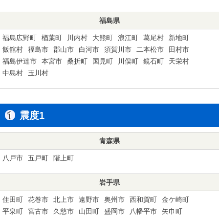
福島県
福島広野町
楢葉町
川内村
大熊町
浪江町
葛尾村
新地町
飯舘村
福島市
郡山市
白河市
須賀川市
二本松市
田村市
福島伊達市
本宮市
桑折町
国見町
川俣町
鏡石町
天栄村
中島村
玉川村
震度1
青森県
八戸市
五戸町
階上町
岩手県
住田町
花巻市
北上市
遠野市
奥州市
西和賀町
金ケ崎町
平泉町
宮古市
久慈市
山田町
盛岡市
八幡平市
矢巾町