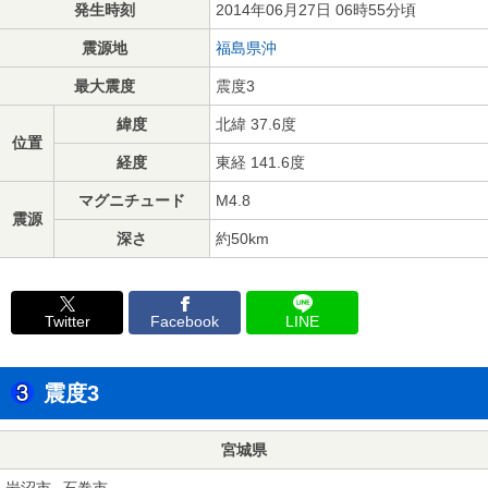
発生時刻
2014年06月27日 06時55分頃
震源地
福島県沖
最大震度
震度3
緯度
北緯 37.6度
位置
経度
東経 141.6度
マグニチュード
M4.8
震源
深さ
約50km
Twitter
Facebook
LINE
震度3
宮城県
岩沼市
石巻市