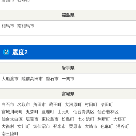
福島県
相馬市
南相馬市
震度2
岩手県
大船渡市
陸前高田市
釜石市
一関市
宮城県
白石市
名取市
角田市
蔵王町
大河原町
村田町
柴田町
宮城川崎町
丸森町
亘理町
山元町
仙台青葉区
仙台若林区
仙台太白区
塩竈市
東松島市
松島町
七ヶ浜町
利府町
大郷町
大衡村
女川町
気仙沼市
登米市
栗原市
大崎市
色麻町
涌谷町
南三陸町