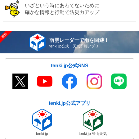
いざという時にあわてないために
確かな情報と行動で防災力アップ
雨雲レーダーで雨を回避！
tenki.jp公式 天気予報アプリ
tenki.jp公式SNS
tenki.jp公式アプリ
tenki.jp
tenki.jp 登山天気