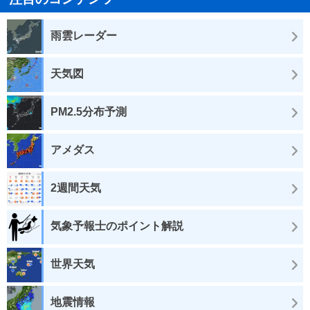
雨雲レーダー
天気図
PM2.5分布予測
アメダス
2週間天気
気象予報士のポイント解説
世界天気
地震情報