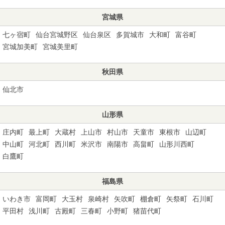
宮城県
七ヶ宿町
仙台宮城野区
仙台泉区
多賀城市
大和町
富谷町
宮城加美町
宮城美里町
秋田県
仙北市
山形県
庄内町
最上町
大蔵村
上山市
村山市
天童市
東根市
山辺町
中山町
河北町
西川町
米沢市
南陽市
高畠町
山形川西町
白鷹町
福島県
いわき市
富岡町
大玉村
泉崎村
矢吹町
棚倉町
矢祭町
石川町
平田村
浅川町
古殿町
三春町
小野町
猪苗代町