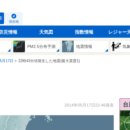
索
現在地
防災情報
天気図
指数情報
レジャー
PM2.5分布予測
地震情報
気
05月17日
22時43分頃発生した地震(最大震度1)
台
2014年05月17日22:46発表