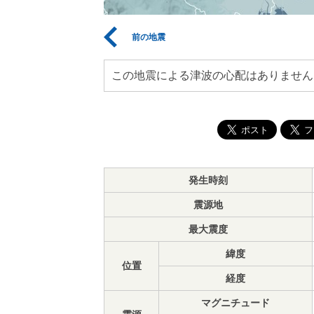
前の地震
この地震による津波の心配はありません
発生時刻
震源地
最大震度
緯度
位置
経度
マグニチュード