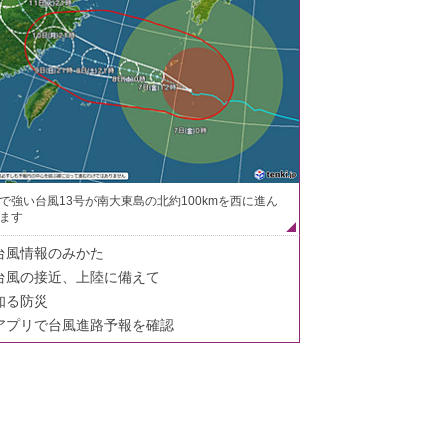
で強い台風13号が南大東島の北約100kmを西に進ん
ます
台風情報のみかた
台風の接近、上陸に備えて
知る防災
アプリで台風進路予報を確認