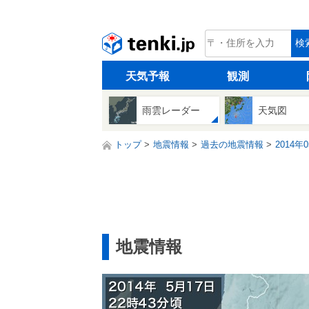
tenki.jp
検
天気予報
観測
雨雲レーダー
天気図
トップ
地震情報
過去の地震情報
2014年
地震情報