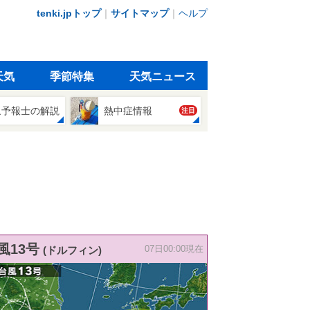
tenki.jpトップ
｜
サイトマップ
｜
ヘルプ
天気
季節特集
天気ニュース
象予報士の解説
熱中症情報
注目
風13号
(ドルフィン)
07日00:00現在