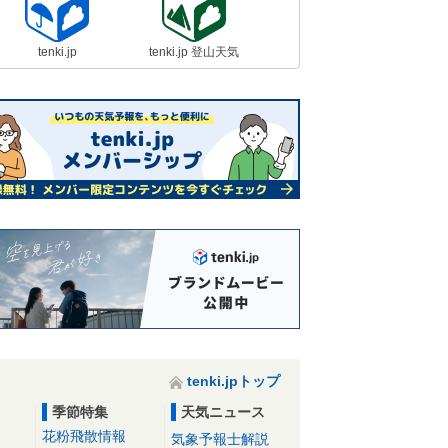
tenki.jp
tenki.jp 登山天気
tenki.jpトップ
季節特集
天気ニュース
花粉飛散情報
気象予報士解説