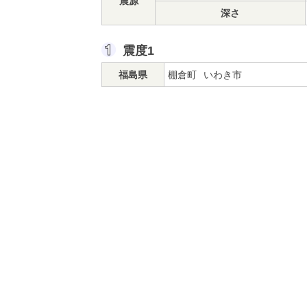
震源
深さ
震度1
福島県
棚倉町
いわき市