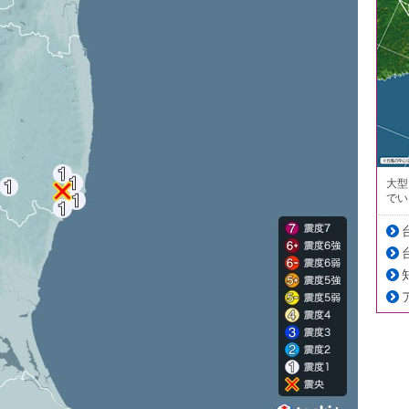
大型
でい