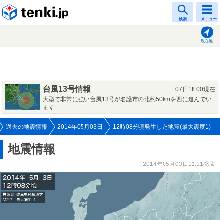
tenki.jp
検索
メニュー
現在地
台風13号情報
07日18:00現在
大型で非常に強い台風13号が名護市の北約50kmを西に進んでい
ます
過去の地震情報
2014年05月03日
12時08分頃発生した地震(最大震度1)
地震情報
2014年05月03日12:11発表