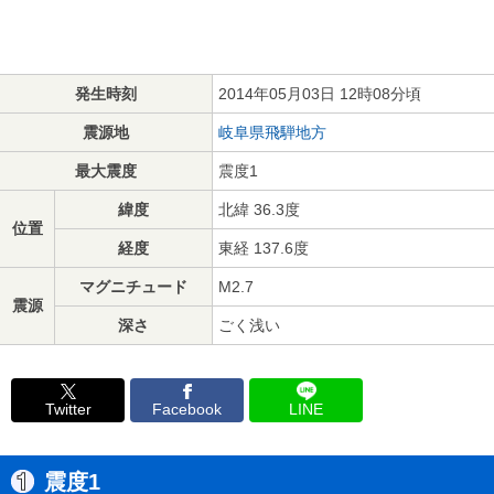
発生時刻
2014年05月03日 12時08分頃
震源地
岐阜県飛騨地方
最大震度
震度1
緯度
北緯 36.3度
位置
経度
東経 137.6度
マグニチュード
M2.7
震源
深さ
ごく浅い
Twitter
Facebook
LINE
震度1