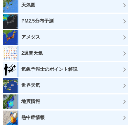
天気図
PM2.5分布予測
アメダス
2週間天気
気象予報士のポイント解説
世界天気
地震情報
熱中症情報