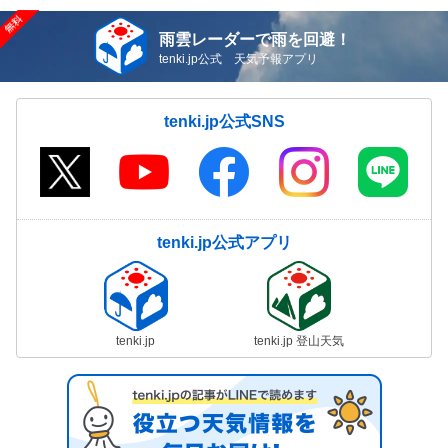
雨雲レーダーで雨を回避！
tenki.jp公式 天気予報アプリ
tenki.jp公式SNS
tenki.jp公式アプリ
tenki.jp
tenki.jp 登山天気