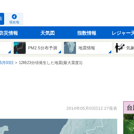
索
現在地
防災情報
天気図
指数情報
レジャー
PM2.5分布予測
地震情報
気
05月03日
12時23分頃発生した地震(最大震度1)
台
2014年05月03日12:27発表