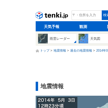
tenki.jp
検
天気予報
観測
雨雲レーダー
天気図
トップ
地震情報
過去の地震情報
2014年
地震情報