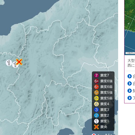
大型
西に