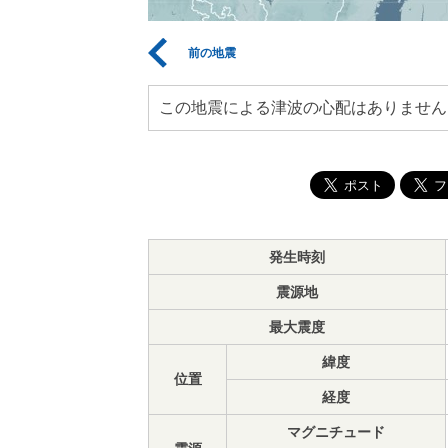
前の地震
この地震による津波の心配はありません
発生時刻
震源地
最大震度
緯度
位置
経度
マグニチュード