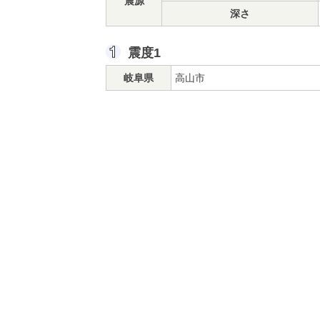
震源
深さ
震度1
岐阜県
高山市