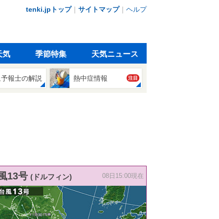
tenki.jpトップ
｜
サイトマップ
｜
ヘルプ
天気
季節特集
天気ニュース
象予報士の解説
熱中症情報
注目
風13号
(ドルフィン)
08日15:00現在