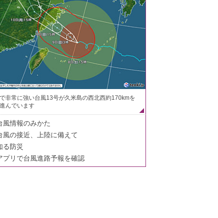
で非常に強い台風13号が久米島の西北西約170kmを
進んでいます
台風情報のみかた
台風の接近、上陸に備えて
知る防災
アプリで台風進路予報を確認