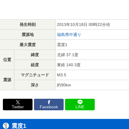
発生時刻
2013年10月18日 00時22分頃
震源地
福島県中通り
最大震度
震度1
緯度
北緯 37.1度
位置
経度
東経 140.3度
マグニチュード
M3.5
震源
深さ
約90km
Twitter
Facebook
LINE
震度1