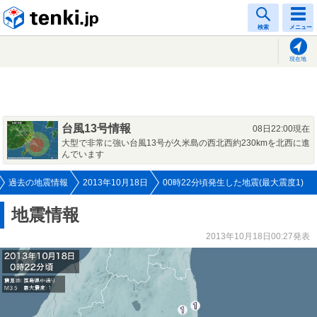
tenki.jp
検索
メニュー
現在地
台風13号情報
08日22:00現在
大型で非常に強い台風13号が久米島の西北西約230kmを北西に進
んでいます
過去の地震情報
2013年10月18日
00時22分頃発生した地震(最大震度1)
地震情報
2013年10月18日00:27発表