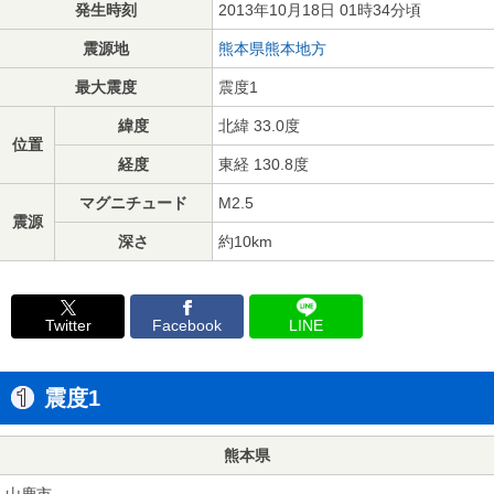
発生時刻
2013年10月18日 01時34分頃
震源地
熊本県熊本地方
最大震度
震度1
緯度
北緯 33.0度
位置
経度
東経 130.8度
マグニチュード
M2.5
震源
深さ
約10km
Twitter
Facebook
LINE
震度1
熊本県
山鹿市