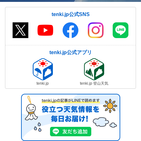
tenki.jp公式SNS
tenki.jp公式アプリ
tenki.jp
tenki.jp 登山天気