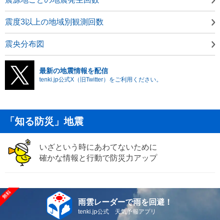
震度3以上の地域別観測回数
震央分布図
最新の地震情報を配信
tenki.jp公式X（旧Twitter）をご利用ください。
「知る防災」地震
いざという時にあわてないために
確かな情報と行動で防災力アップ
雨雲レーダーで雨を回避！
tenki.jp公式 天気予報アプリ