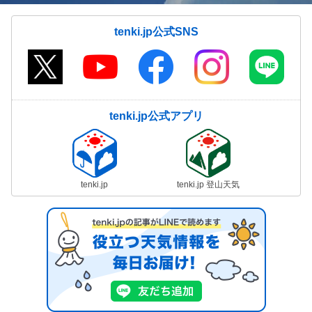
tenki.jp公式SNS
tenki.jp公式アプリ
tenki.jp
tenki.jp 登山天気