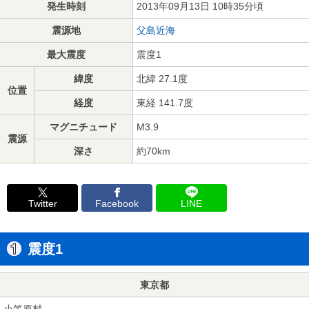
発生時刻
2013年09月13日 10時35分頃
震源地
父島近海
最大震度
震度1
緯度
北緯 27.1度
位置
経度
東経 141.7度
マグニチュード
M3.9
震源
深さ
約70km
Twitter
Facebook
LINE
震度1
東京都
小笠原村