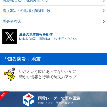
震度3以上の地域別観測回数
震央分布図
最新の地震情報を配信
tenki.jp公式X（旧Twitter）をご利用ください。
「知る防災」地震
いざという時にあわてないために
確かな情報と行動で防災力アップ
雨雲レーダーで雨を回避！
tenki.jp公式 天気予報アプリ