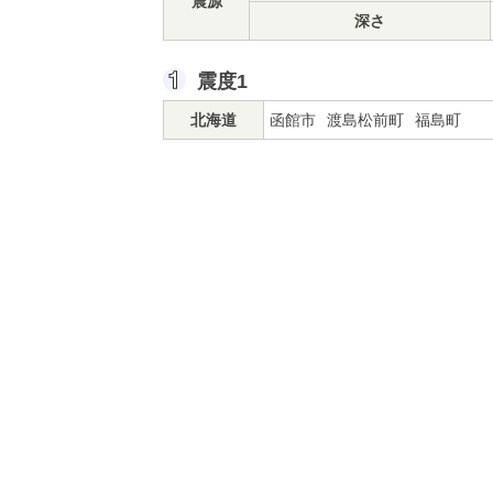
震源
深さ
震度1
北海道
函館市
渡島松前町
福島町