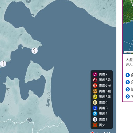
大型
進ん