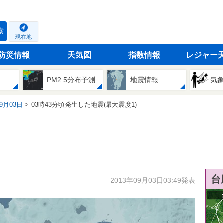
索
現在地
防災情報
天気図
指数情報
レジャー
PM2.5分布予測
地震情報
気
09月03日
03時43分頃発生した地震(最大震度1)
台
2013年09月03日03:49発表