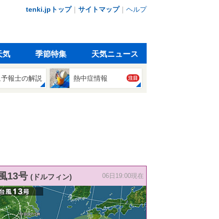
tenki.jpトップ
｜
サイトマップ
｜
ヘルプ
天気
季節特集
天気ニュース
象予報士の解説
熱中症情報
注目
風13号
(ドルフィン)
06日19:00現在