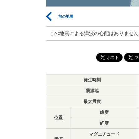
前の地震
この地震による津波の心配はありません
発生時刻
震源地
最大震度
緯度
位置
経度
マグニチュード