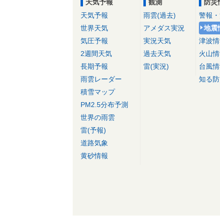
天気予報
観測
防災
天気予報
雨雲(過去)
警報・
世界天気
アメダス実況
地震
気圧予報
実況天気
津波情
2週間天気
過去天気
火山情
長期予報
雷(実況)
台風情
雨雲レーダー
知る防
積雪マップ
PM2.5分布予測
世界の雨雲
雷(予報)
道路気象
黄砂情報