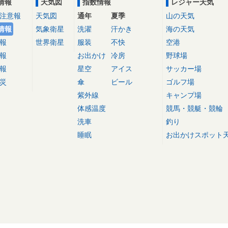
情報
天気図
指数情報
レジャー天気
注意報
天気図
通年
夏季
山の天気
情報
気象衛星
洗濯
汗かき
海の天気
報
世界衛星
服装
不快
空港
報
お出かけ
冷房
野球場
報
星空
アイス
サッカー場
災
傘
ビール
ゴルフ場
紫外線
キャンプ場
体感温度
競馬・競艇・競輪
洗車
釣り
睡眠
お出かけスポット