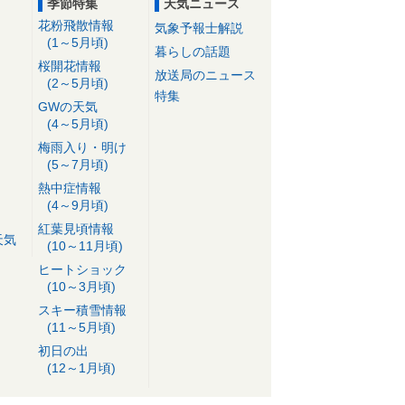
季節特集
天気ニュース
花粉飛散情報
気象予報士解説
(1～5月頃)
暮らしの話題
桜開花情報
放送局のニュース
(2～5月頃)
特集
GWの天気
(4～5月頃)
梅雨入り・明け
(5～7月頃)
熱中症情報
(4～9月頃)
紅葉見頃情報
天気
(10～11月頃)
ヒートショック
(10～3月頃)
スキー積雪情報
(11～5月頃)
初日の出
(12～1月頃)