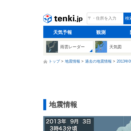
tenki.jp
検
天気予報
観測
雨雲レーダー
天気図
トップ
地震情報
過去の地震情報
2013年
地震情報