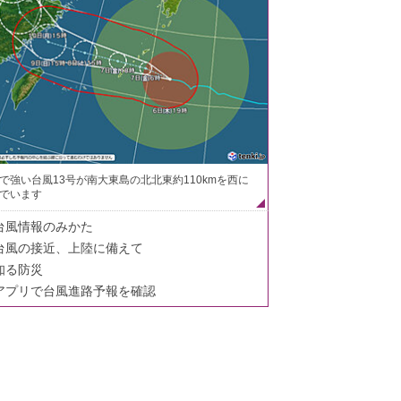
で強い台風13号が南大東島の北北東約110kmを西に
でいます
台風情報のみかた
台風の接近、上陸に備えて
知る防災
アプリで台風進路予報を確認