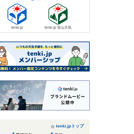
tenki.jp
tenki.jp 登山天気
tenki.jpトップ