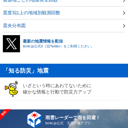
震度3以上の地域別観測回数
震央分布図
最新の地震情報を配信
tenki.jp公式X（旧Twitter）をご利用ください。
「知る防災」地震
いざという時にあわてないために
確かな情報と行動で防災力アップ
雨雲レーダーで雨を回避！
tenki.jp公式 天気予報アプリ