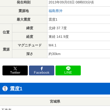
発生時刻
2013年09月03日 08時03分頃
震源地
福島県沖
最大震度
震度1
緯度
北緯 37.7度
位置
経度
東経 141.9度
マグニチュード
M4.1
震源
深さ
約30km
Twitter
Facebook
LINE
震度1
宮城県
石巻市