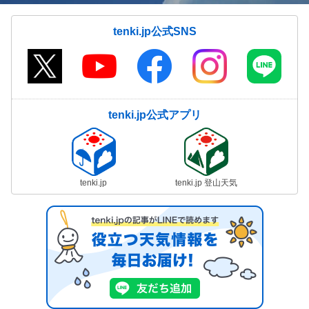
tenki.jp公式SNS
tenki.jp公式アプリ
tenki.jp
tenki.jp 登山天気