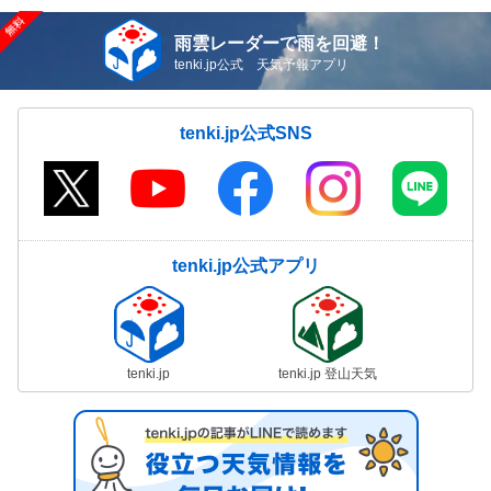
雨雲レーダーで雨を回避！
tenki.jp公式 天気予報アプリ
tenki.jp公式SNS
tenki.jp公式アプリ
tenki.jp
tenki.jp 登山天気