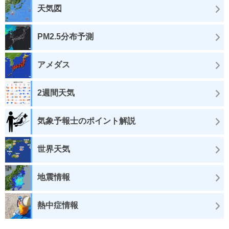
天気図
PM2.5分布予測
アメダス
2週間天気
気象予報士のポイント解説
世界天気
地震情報
熱中症情報