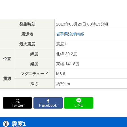
発生時刻
2013年05月29日 08時13分頃
震源地
岩手県沿岸南部
最大震度
震度1
緯度
北緯 39.2度
位置
経度
東経 141.8度
マグニチュード
M3.6
震源
深さ
約70km
Twitter
Facebook
LINE
震度1