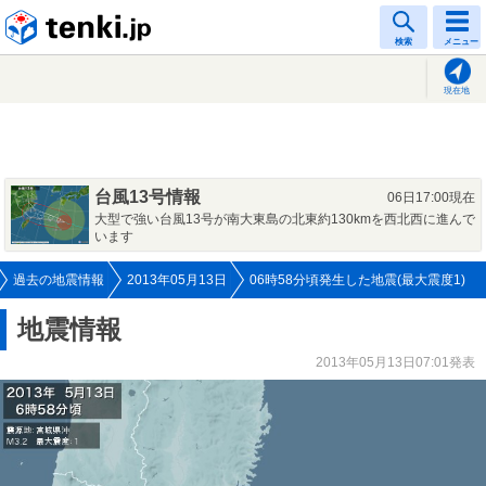
tenki.jp
検索
メニュー
現在地
台風13号情報
06日17:00現在
大型で強い台風13号が南大東島の北東約130kmを西北西に進んで
います
過去の地震情報
2013年05月13日
06時58分頃発生した地震(最大震度1)
地震情報
2013年05月13日07:01発表