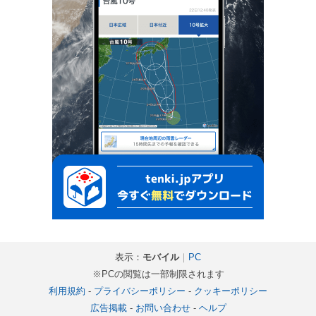
表示：
モバイル
｜
PC
※PCの閲覧は一部制限されます
利用規約
-
プライバシーポリシー
-
クッキーポリシー
広告掲載
-
お問い合わせ
-
ヘルプ