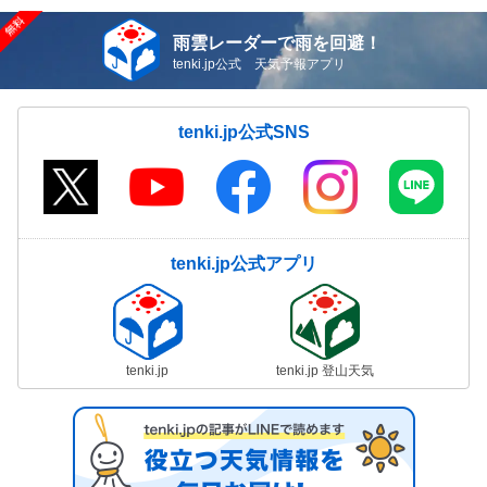
雨雲レーダーで雨を回避！
tenki.jp公式 天気予報アプリ
tenki.jp公式SNS
tenki.jp公式アプリ
tenki.jp
tenki.jp 登山天気