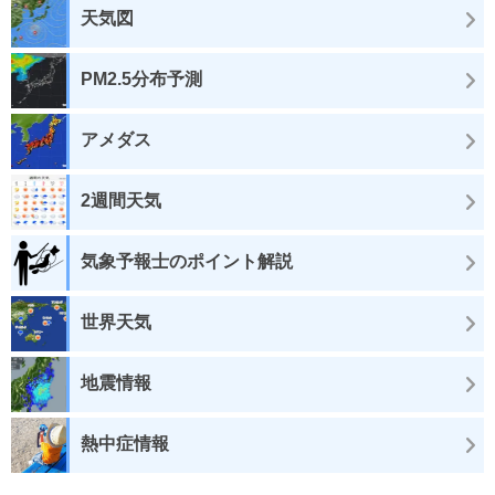
天気図
PM2.5分布予測
アメダス
2週間天気
気象予報士のポイント解説
世界天気
地震情報
熱中症情報