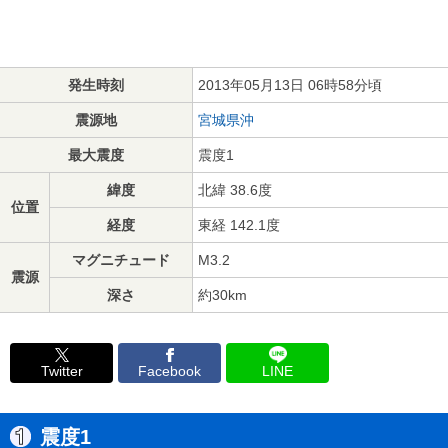
発生時刻
2013年05月13日 06時58分頃
震源地
宮城県沖
最大震度
震度1
緯度
北緯 38.6度
位置
経度
東経 142.1度
マグニチュード
M3.2
震源
深さ
約30km
Twitter
Facebook
LINE
震度1