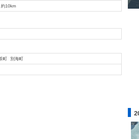
約10km
茶町
別海町
2