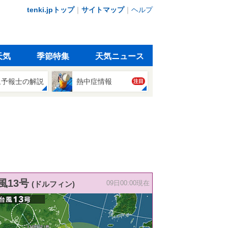
tenki.jpトップ
｜
サイトマップ
｜
ヘルプ
天気
季節特集
天気ニュース
象予報士の解説
熱中症情報
注目
風13号
(ドルフィン)
09日00:00現在