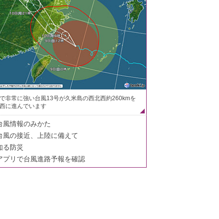
で非常に強い台風13号が久米島の西北西約260kmを
西に進んでいます
台風情報のみかた
台風の接近、上陸に備えて
知る防災
アプリで台風進路予報を確認