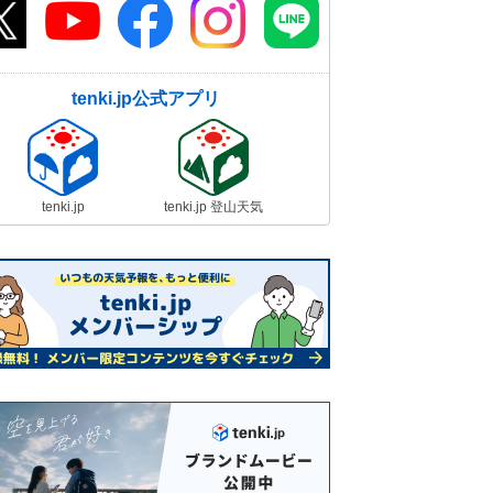
tenki.jp公式アプリ
tenki.jp
tenki.jp 登山天気