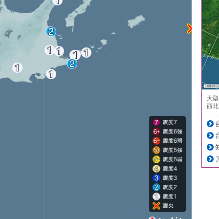
大型
西北