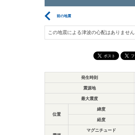
前の地震
この地震による津波の心配はありません
発生時刻
震源地
最大震度
緯度
位置
経度
マグニチュード