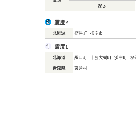
震源
深さ
震度2
北海道
標津町
根室市
震度1
北海道
羅臼町
十勝大樹町
浜中町
標
青森県
東通村