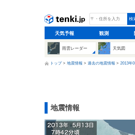
tenki.jp
検
天気予報
観測
雨雲レーダー
天気図
トップ
地震情報
過去の地震情報
2013年
地震情報