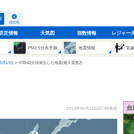
索
現在地
防災情報
天気図
指数情報
レジャー
PM2.5分布予測
地震情報
気
05月13日
07時42分頃発生した地震(最大震度2)
台
2013年05月13日07:48発表