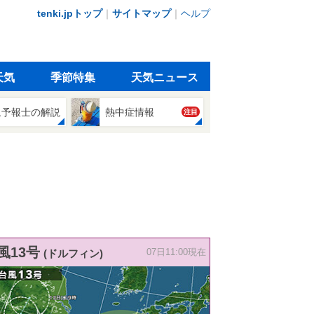
tenki.jpトップ
｜
サイトマップ
｜
ヘルプ
天気
季節特集
天気ニュース
象予報士の解説
熱中症情報
注目
風13号
(ドルフィン)
07日11:00現在