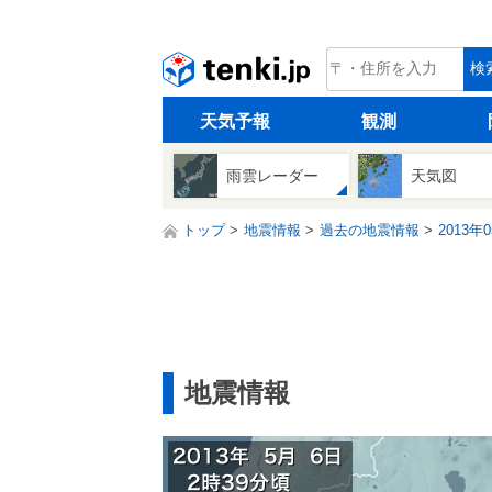
tenki.jp
検
天気予報
観測
雨雲レーダー
天気図
トップ
地震情報
過去の地震情報
2013年
地震情報