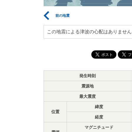
前の地震
この地震による津波の心配はありません
発生時刻
震源地
最大震度
緯度
位置
経度
マグニチュード