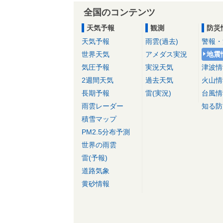
全国のコンテンツ
天気予報
観測
防災
天気予報
雨雲(過去)
警報・
世界天気
アメダス実況
地震
気圧予報
実況天気
津波情
2週間天気
過去天気
火山情
長期予報
雷(実況)
台風情
雨雲レーダー
知る防
積雪マップ
PM2.5分布予測
世界の雨雲
雷(予報)
道路気象
黄砂情報