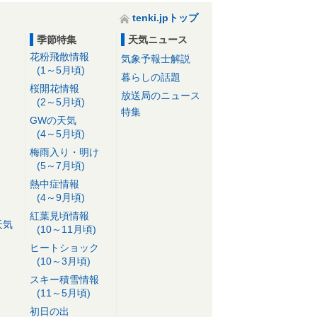
tenki.jpトップ
季節特集
天気ニュース
花粉飛散情報
気象予報士解説
(1～5月頃)
暮らしの話題
桜開花情報
放送局のニュース
(2～5月頃)
特集
GWの天気
(4～5月頃)
梅雨入り・明け
(5～7月頃)
熱中症情報
(4～9月頃)
紅葉見頃情報
天気
(10～11月頃)
ヒートショック
(10～3月頃)
スキー積雪情報
(11～5月頃)
初日の出