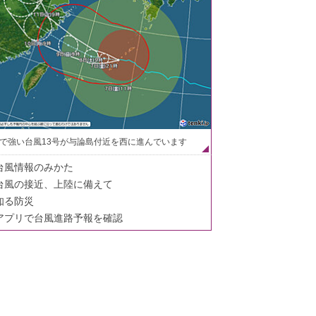
で強い台風13号が与論島付近を西に進んでいます
台風情報のみかた
台風の接近、上陸に備えて
知る防災
アプリで台風進路予報を確認