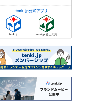
tenki.jp公式アプリ
tenki.jp
tenki.jp 登山天気