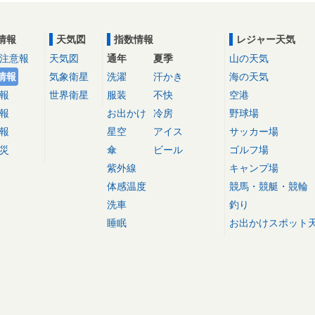
情報
天気図
指数情報
レジャー天気
注意報
天気図
通年
夏季
山の天気
情報
気象衛星
洗濯
汗かき
海の天気
報
世界衛星
服装
不快
空港
報
お出かけ
冷房
野球場
報
星空
アイス
サッカー場
災
傘
ビール
ゴルフ場
紫外線
キャンプ場
体感温度
競馬・競艇・競輪
洗車
釣り
睡眠
お出かけスポット