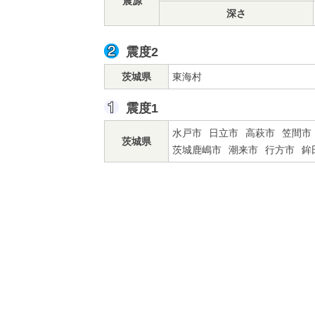
震源
深さ
震度2
茨城県
東海村
震度1
水戸市
日立市
高萩市
笠間市
茨城県
茨城鹿嶋市
潮来市
行方市
鉾