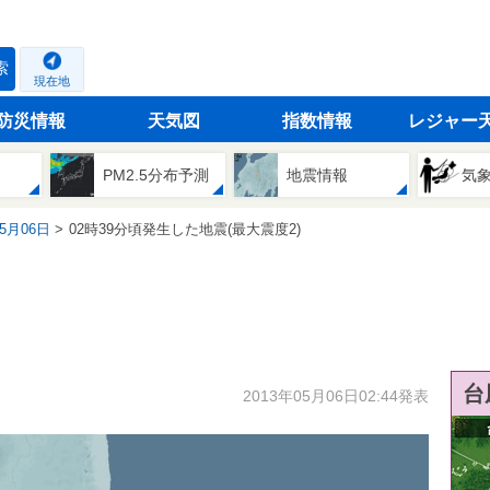
索
現在地
防災情報
天気図
指数情報
レジャー
PM2.5分布予測
地震情報
気
05月06日
02時39分頃発生した地震(最大震度2)
台
2013年05月06日02:44発表