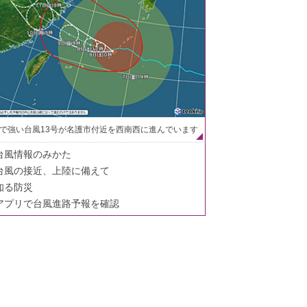
で強い台風13号が名護市付近を西南西に進んでいます
台風情報のみかた
台風の接近、上陸に備えて
知る防災
アプリで台風進路予報を確認