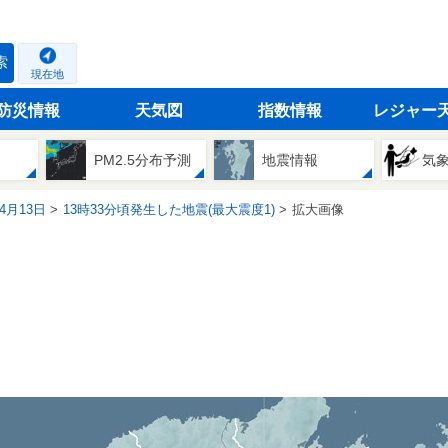
索
現在地
防災情報
天気図
指数情報
レジャー
PM2.5分布予測
地震情報
気
04月13日
13時33分頃発生した地震(最大震度1)
拡大画像