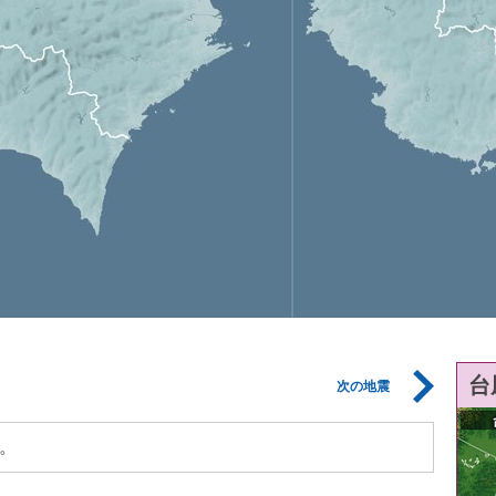
台
次の地震
。