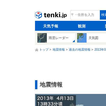
tenki.jp
検
天気予報
観測
雨雲レーダー
天気図
トップ
地震情報
過去の地震情報
2013年
地震情報