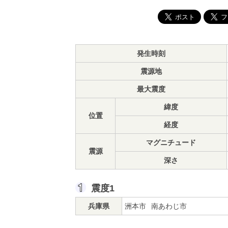
発生時刻
震源地
最大震度
緯度
位置
経度
マグニチュード
震源
深さ
震度1
兵庫県
洲本市
南あわじ市