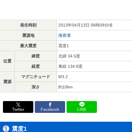
発生時刻
2013年04月13日 06時09分頃
震源地
播磨灘
最大震度
震度1
緯度
北緯 34.5度
位置
経度
東経 134.8度
マグニチュード
M3.2
震源
深さ
約10km
Twitter
Facebook
LINE
震度1