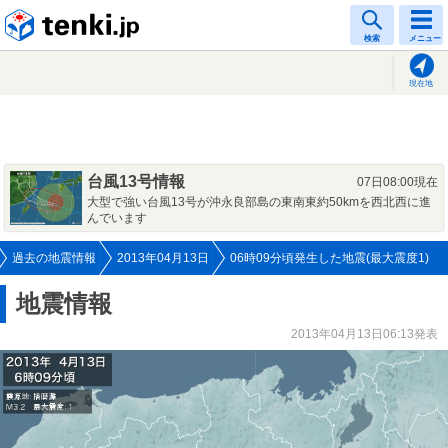
tenki.jp
検索
メニュー
現在地
台風13号情報
07日08:00現在
大型で強い台風13号が沖永良部島の東南東約50kmを西北西に進
んでいます
過去の地震情報
2013年04月13日
06時09分頃発生した地震(最大震度1)
地震情報
2013年04月13日06:13発表