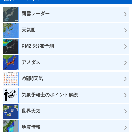
雨雲レーダー
天気図
PM2.5分布予測
アメダス
2週間天気
気象予報士のポイント解説
世界天気
地震情報