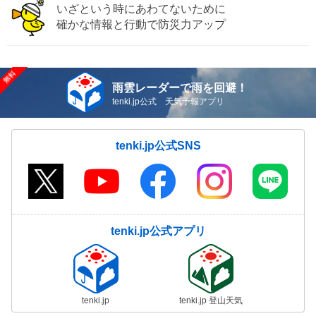
いざという時にあわてないために
確かな情報と行動で防災力アップ
雨雲レーダーで雨を回避！
tenki.jp公式 天気予報アプリ
tenki.jp公式SNS
tenki.jp公式アプリ
tenki.jp
tenki.jp 登山天気