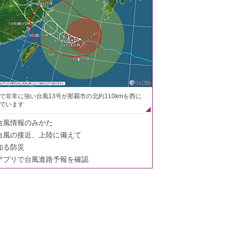
で非常に強い台風13号が那覇市の北約110kmを西に
でいます
台風情報のみかた
台風の接近、上陸に備えて
知る防災
アプリで台風進路予報を確認