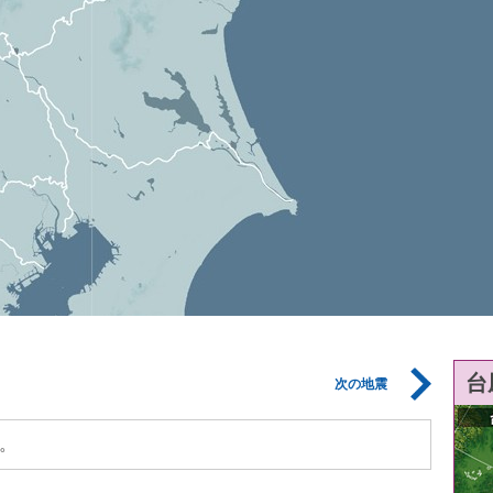
台
次の地震
。