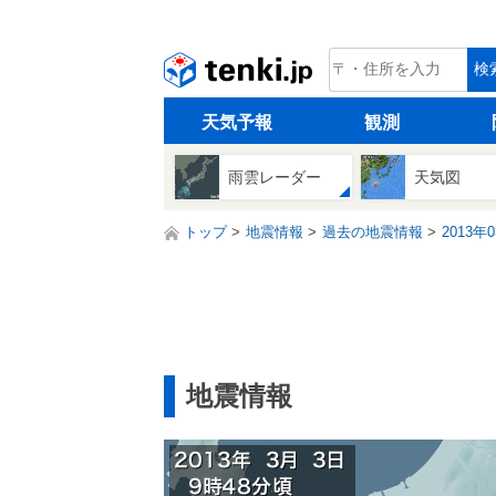
tenki.jp
検
天気予報
観測
雨雲レーダー
天気図
トップ
地震情報
過去の地震情報
2013年
地震情報