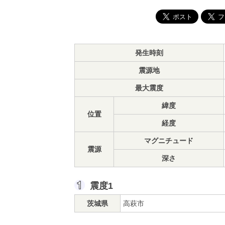
発生時刻
震源地
最大震度
緯度
位置
経度
マグニチュード
震源
深さ
震度1
茨城県
高萩市