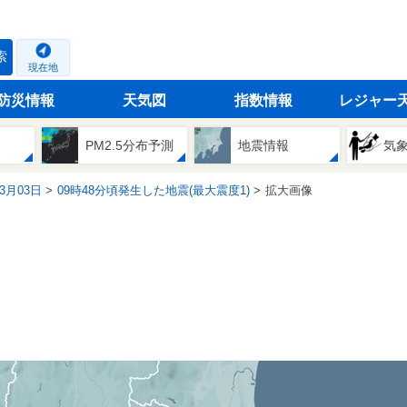
索
現在地
防災情報
天気図
指数情報
レジャー
PM2.5分布予測
地震情報
気
03月03日
09時48分頃発生した地震(最大震度1)
拡大画像