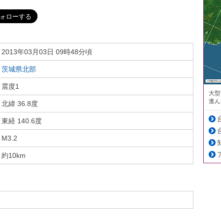
2013年03月03日 09時48分頃
茨城県北部
震度1
大型
進ん
北緯 36.8度
東経 140.6度
M3.2
約10km