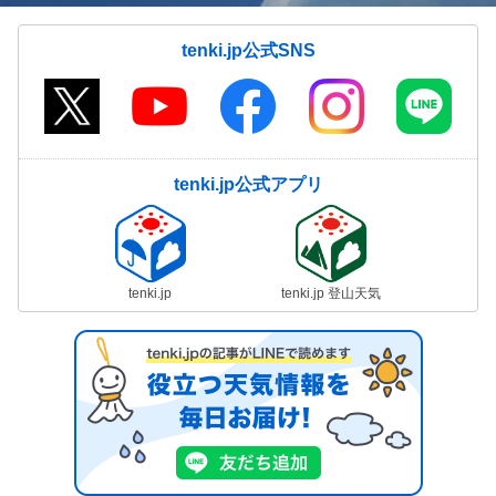
tenki.jp公式SNS
tenki.jp公式アプリ
tenki.jp
tenki.jp 登山天気