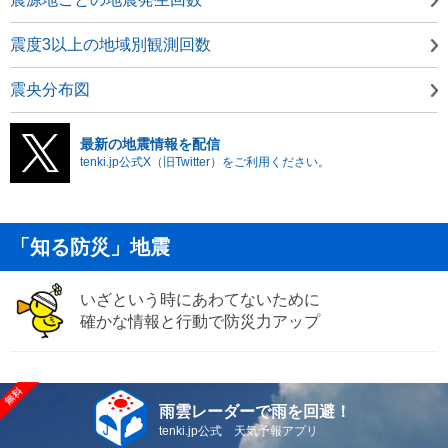
震度3以上の地域別観測回数
震央分布図
最新の地震情報を配信
tenki.jp公式X（旧Twitter）をご利用ください。
「知る防災」地震
いざという時にあわてないために
確かな情報と行動で防災力アップ
雨雲レーダーで雨を回避！
tenki.jp公式 天気予報アプリ