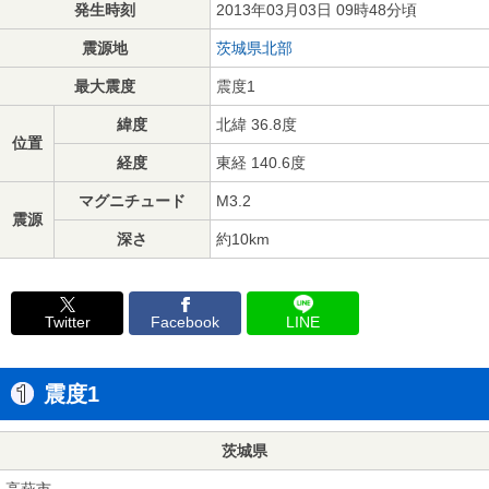
発生時刻
2013年03月03日 09時48分頃
震源地
茨城県北部
最大震度
震度1
緯度
北緯 36.8度
位置
経度
東経 140.6度
マグニチュード
M3.2
震源
深さ
約10km
Twitter
Facebook
LINE
震度1
茨城県
高萩市