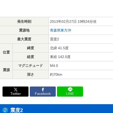
発生時刻
2013年02月27日 19時24分頃
震源地
青森県東方沖
最大震度
震度2
緯度
北緯 41.5度
位置
経度
東経 142.0度
マグニチュード
M4.0
震源
深さ
約70km
Twitter
Facebook
LINE
震度2