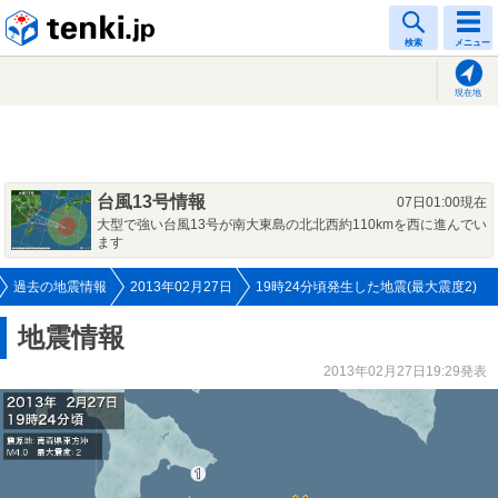
tenki.jp
検索
メニュー
現在地
台風13号情報
07日01:00現在
大型で強い台風13号が南大東島の北北西約110kmを西に進んでい
ます
過去の地震情報
2013年02月27日
19時24分頃発生した地震(最大震度2)
地震情報
2013年02月27日19:29発表