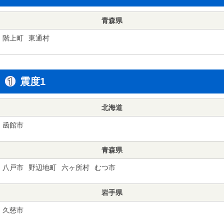
青森県
階上町
東通村
震度1
北海道
函館市
青森県
八戸市
野辺地町
六ヶ所村
むつ市
岩手県
久慈市