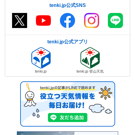
tenki.jp公式SNS
tenki.jp公式アプリ
tenki.jp
tenki.jp 登山天気