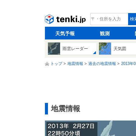
tenki.jp
検
天気予報
観測
雨雲レーダー
天気図
トップ
地震情報
過去の地震情報
2013年
地震情報