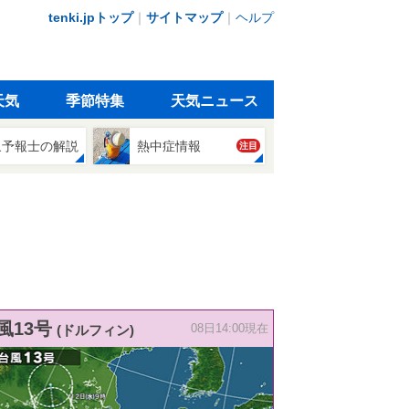
tenki.jpトップ
｜
サイトマップ
｜
ヘルプ
天気
季節特集
天気ニュース
象予報士の解説
熱中症情報
注目
風13号
(ドルフィン)
08日14:00現在