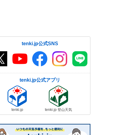
tenki.jp公式SNS
tenki.jp公式アプリ
tenki.jp
tenki.jp 登山天気