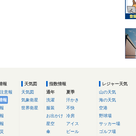
情報
天気図
指数情報
レジャー天気
注意報
天気図
通年
夏季
山の天気
情報
気象衛星
洗濯
汗かき
海の天気
報
世界衛星
服装
不快
空港
報
お出かけ
冷房
野球場
報
星空
アイス
サッカー場
災
傘
ビール
ゴルフ場