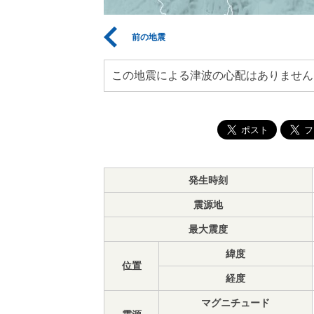
前の地震
この地震による津波の心配はありません
発生時刻
震源地
最大震度
緯度
位置
経度
マグニチュード