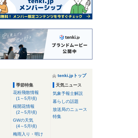
tenki.jpトップ
季節特集
天気ニュース
花粉飛散情報
気象予報士解説
(1～5月頃)
暮らしの話題
桜開花情報
放送局のニュース
(2～5月頃)
特集
GWの天気
(4～5月頃)
梅雨入り・明け