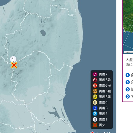
大型
西に