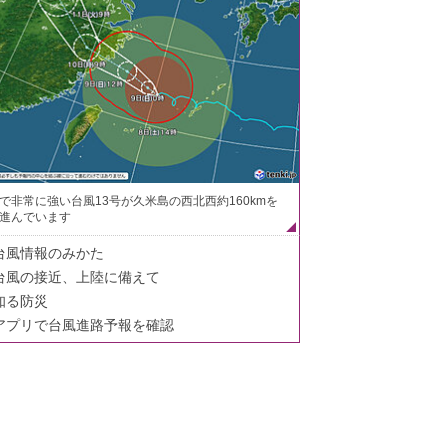
で非常に強い台風13号が久米島の西北西約160kmを
進んでいます
台風情報のみかた
台風の接近、上陸に備えて
知る防災
アプリで台風進路予報を確認