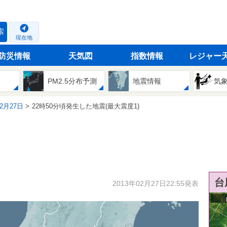
索
現在地
防災情報
天気図
指数情報
レジャー
PM2.5分布予測
地震情報
気
02月27日
22時50分頃発生した地震(最大震度1)
台
2013年02月27日22:55発表