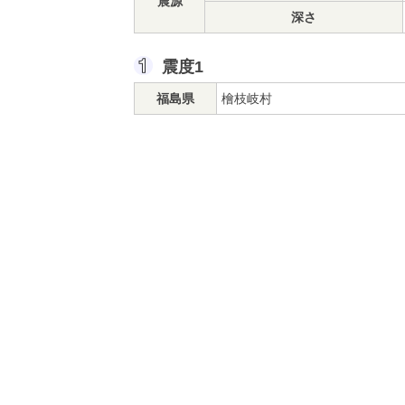
震源
深さ
震度1
福島県
檜枝岐村