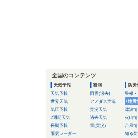
全国のコンテンツ
天気予報
観測
防災
天気予報
雨雲(過去)
警報・
世界天気
アメダス実況
地震
気圧予報
実況天気
津波情
2週間天気
過去天気
火山情
長期予報
雷(実況)
台風情
雨雲レーダー
知る防