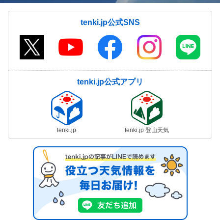
tenki.jp公式SNS
tenki.jp公式アプリ
tenki.jp
tenki.jp 登山天気