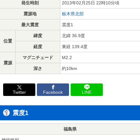
発生時刻
2013年02月25日 22時10分頃
震源地
栃木県北部
最大震度
震度1
緯度
北緯 36.9度
位置
経度
東経 139.4度
マグニチュード
M2.2
震源
深さ
約10km
Twitter
Facebook
LINE
震度1
福島県
檜枝岐村