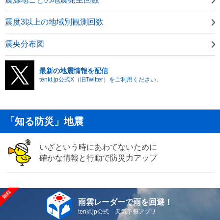
震度3以上の地域別観測回数
震央分布図
最新の地震情報を配信
tenki.jp公式X（旧Twitter）をご利用ください。
「知る防災」地震
いざという時にあわてないために
確かな情報と行動で防災力アップ
雨雲レーダーで雨を回避！
tenki.jp公式 天気予報アプリ