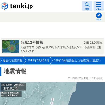
tenki.jp
検索
メニュー
現在地
台風13号情報
08日02:00現在
大型で非常に強い台風13号が久米島の北西約50kmを西南西に進
んでいます
過去の地震情報
2013年02月19日
02時10分頃発生した地震(最大震度2)
地震情報
2013年02月19日02:15発表