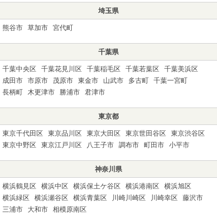
埼玉県
熊谷市
草加市
宮代町
千葉県
千葉中央区
千葉花見川区
千葉稲毛区
千葉若葉区
千葉美浜区
成田市
市原市
茂原市
東金市
山武市
多古町
千葉一宮町
長柄町
木更津市
勝浦市
君津市
東京都
東京千代田区
東京品川区
東京大田区
東京世田谷区
東京渋谷区
東京中野区
東京江戸川区
八王子市
調布市
町田市
小平市
神奈川県
横浜鶴見区
横浜中区
横浜保土ケ谷区
横浜港南区
横浜旭区
横浜緑区
横浜瀬谷区
横浜青葉区
川崎川崎区
川崎幸区
藤沢市
三浦市
大和市
相模原南区