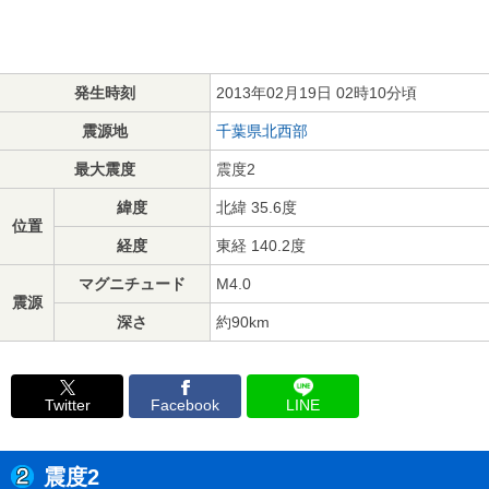
発生時刻
2013年02月19日 02時10分頃
震源地
千葉県北西部
最大震度
震度2
緯度
北緯 35.6度
位置
経度
東経 140.2度
マグニチュード
M4.0
震源
深さ
約90km
Twitter
Facebook
LINE
震度2