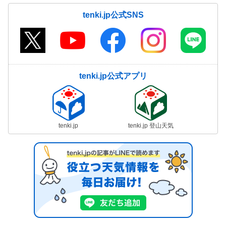
tenki.jp公式SNS
tenki.jp公式アプリ
tenki.jp
tenki.jp 登山天気