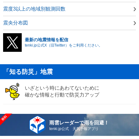
震度3以上の地域別観測回数
震央分布図
最新の地震情報を配信
tenki.jp公式X（旧Twitter）をご利用ください。
「知る防災」地震
いざという時にあわてないために
確かな情報と行動で防災力アップ
雨雲レーダーで雨を回避！
tenki.jp公式 天気予報アプリ