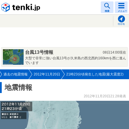
tenki.jp
検索
メニュー
現在地
台風13号情報
08日14:00現在
大型で非常に強い台風13号が久米島の西北西約160kmを西に進ん
でいます
過去の地震情報
2012年11月20日
21時23分頃発生した地震(最大震度2)
地震情報
2012年11月20日21:28発表