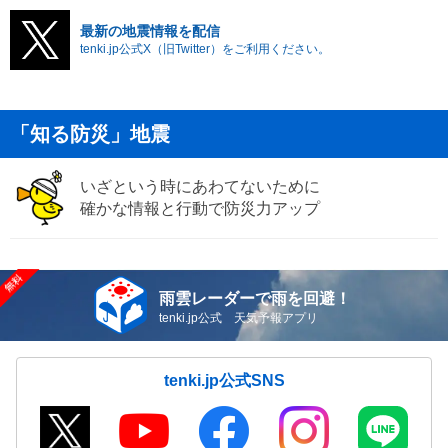
最新の地震情報を配信
tenki.jp公式X（旧Twitter）をご利用ください。
「知る防災」地震
いざという時にあわてないために
確かな情報と行動で防災力アップ
雨雲レーダーで雨を回避！
tenki.jp公式 天気予報アプリ
tenki.jp公式SNS