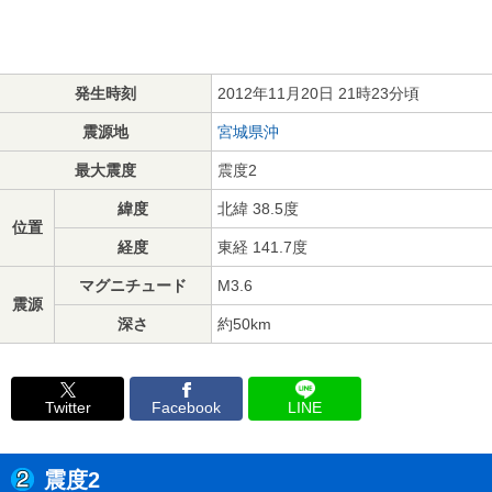
発生時刻
2012年11月20日 21時23分頃
震源地
宮城県沖
最大震度
震度2
緯度
北緯 38.5度
位置
経度
東経 141.7度
マグニチュード
M3.6
震源
深さ
約50km
Twitter
Facebook
LINE
震度2