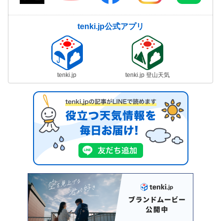
tenki.jp公式アプリ
tenki.jp
tenki.jp 登山天気