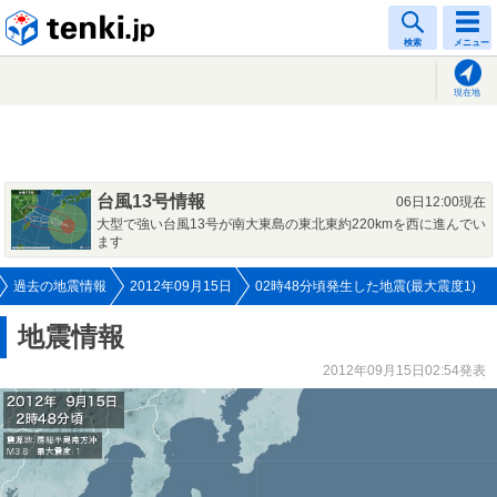
tenki.jp
検索
メニュー
現在地
台風13号情報
06日12:00現在
大型で強い台風13号が南大東島の東北東約220kmを西に進んでい
ます
過去の地震情報
2012年09月15日
02時48分頃発生した地震(最大震度1)
地震情報
2012年09月15日02:54発表