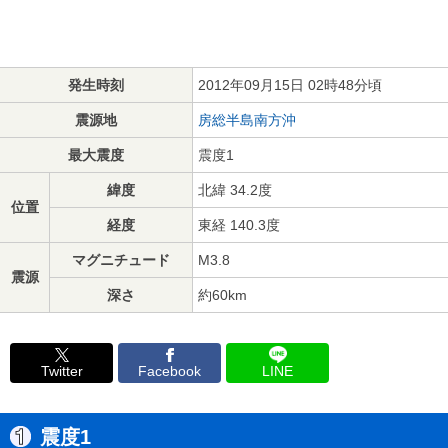
発生時刻
2012年09月15日 02時48分頃
震源地
房総半島南方沖
最大震度
震度1
緯度
北緯 34.2度
位置
経度
東経 140.3度
マグニチュード
M3.8
震源
深さ
約60km
Twitter
Facebook
LINE
震度1