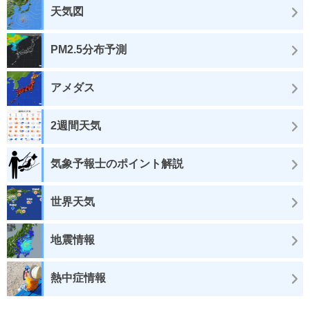
天気図
PM2.5分布予測
アメダス
2週間天気
気象予報士のポイント解説
世界天気
地震情報
熱中症情報