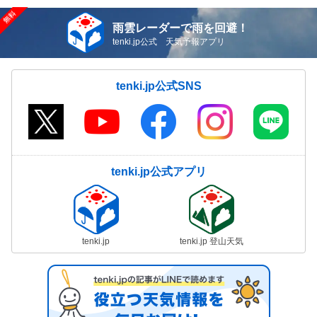
雨雲レーダーで雨を回避！
tenki.jp公式 天気予報アプリ
tenki.jp公式SNS
tenki.jp公式アプリ
tenki.jp
tenki.jp 登山天気