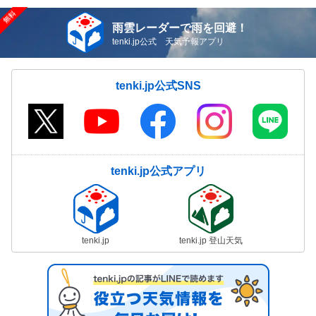
雨雲レーダーで雨を回避！
tenki.jp公式 天気予報アプリ
tenki.jp公式SNS
tenki.jp公式アプリ
tenki.jp
tenki.jp 登山天気