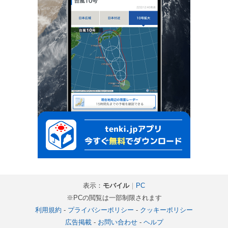
表示：
モバイル
｜
PC
※PCの閲覧は一部制限されます
利用規約
-
プライバシーポリシー
-
クッキーポリシー
広告掲載
-
お問い合わせ
-
ヘルプ