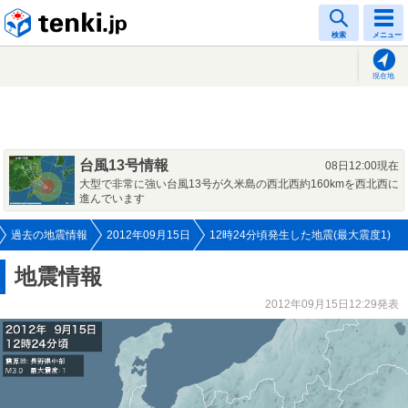
tenki.jp
検索
メニュー
現在地
台風13号情報
08日12:00現在
大型で非常に強い台風13号が久米島の西北西約160kmを西北西に
進んでいます
過去の地震情報
2012年09月15日
12時24分頃発生した地震(最大震度1)
地震情報
2012年09月15日12:29発表