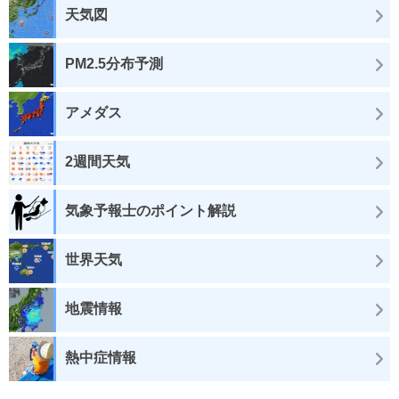
天気図
PM2.5分布予測
アメダス
2週間天気
気象予報士のポイント解説
世界天気
地震情報
熱中症情報