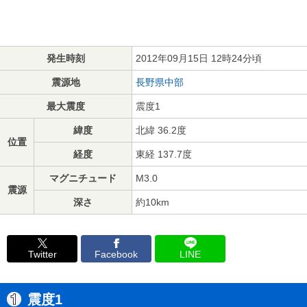
発生時刻
2012年09月15日 12時24分頃
震源地
長野県中部
最大震度
震度1
緯度
北緯 36.2度
位置
経度
東経 137.7度
マグニチュード
M3.0
震源
深さ
約10km
Twitter
Facebook
LINE
震度1