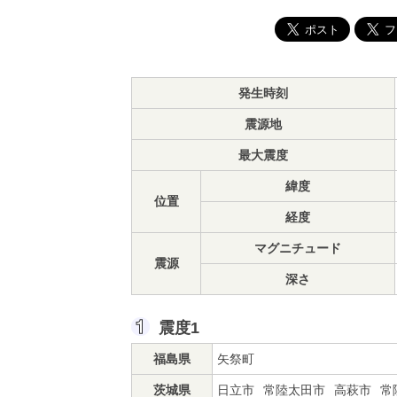
発生時刻
震源地
最大震度
緯度
位置
経度
マグニチュード
震源
深さ
震度1
福島県
矢祭町
茨城県
日立市
常陸太田市
高萩市
常