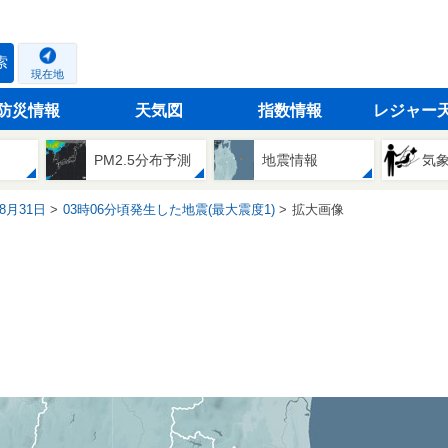
索
現在地
防災情報
天気図
指数情報
レジャー
PM2.5分布予測
地震情報
気
08月31日
03時06分頃発生した地震(最大震度1)
拡大画像