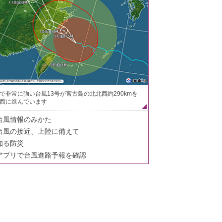
で非常に強い台風13号が宮古島の北北西約290kmを
西に進んでいます
台風情報のみかた
台風の接近、上陸に備えて
知る防災
アプリで台風進路予報を確認