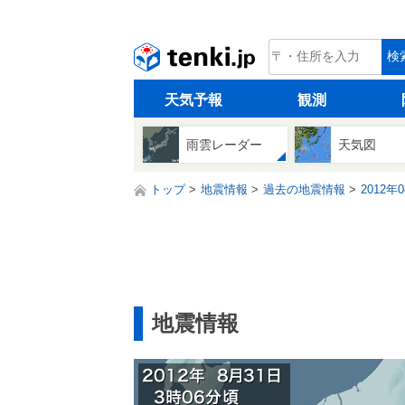
tenki.jp
検
天気予報
観測
雨雲レーダー
天気図
トップ
地震情報
過去の地震情報
2012年
地震情報