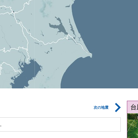
台
次の地震
。