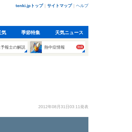
tenki.jpトップ
｜
サイトマップ
｜
ヘルプ
天気
季節特集
天気ニュース
象予報士の解説
熱中症情報
注目
2012年08月31日03:11発表