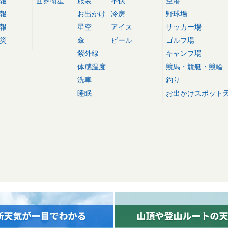
報
世界衛星
服装
不快
空港
報
お出かけ
冷房
野球場
報
星空
アイス
サッカー場
災
傘
ビール
ゴルフ場
紫外線
キャンプ場
体感温度
競馬・競艇・競輪
洗車
釣り
睡眠
お出かけスポット