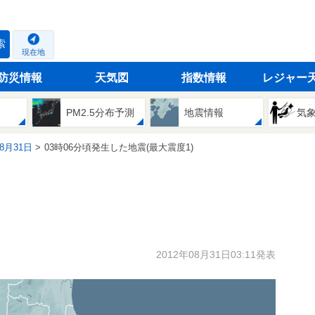
索
現在地
防災情報
天気図
指数情報
レジャー
PM2.5分布予測
地震情報
気
08月31日
03時06分頃発生した地震(最大震度1)
2012年08月31日03:11発表