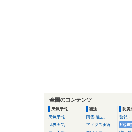
全国のコンテンツ
天気予報
観測
防災
天気予報
雨雲(過去)
警報・
世界天気
アメダス実況
地震