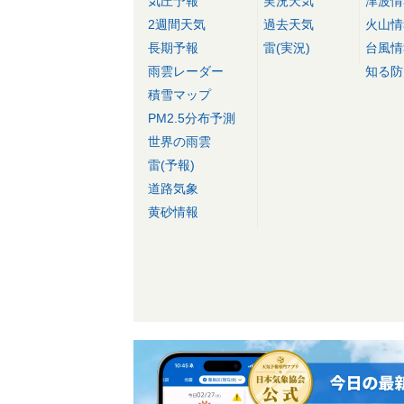
気圧予報
実況天気
津波情
2週間天気
過去天気
火山情
長期予報
雷(実況)
台風情
雨雲レーダー
知る防
積雪マップ
PM2.5分布予測
世界の雨雲
雷(予報)
道路気象
黄砂情報