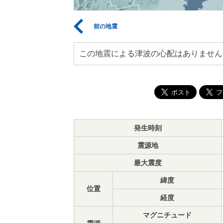
前の地震
この地震による津波の心配はありません
発生時刻
震源地
最大震度
緯度
位置
経度
マグニチュード