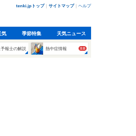
tenki.jpトップ
｜
サイトマップ
｜
ヘルプ
天気
季節特集
天気ニュース
象予報士の解説
熱中症情報
注目