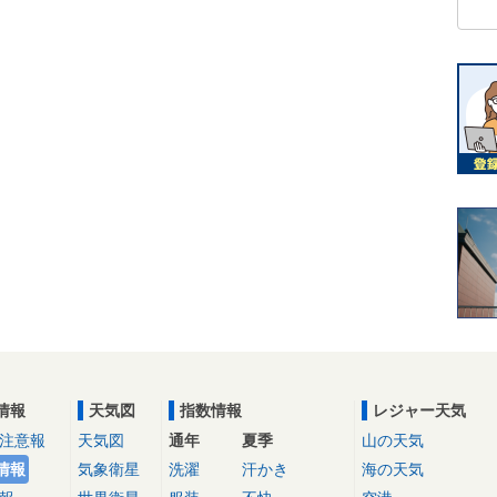
情報
天気図
指数情報
レジャー天気
注意報
天気図
通年
夏季
山の天気
情報
気象衛星
洗濯
汗かき
海の天気