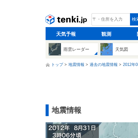
tenki.jp
検
天気予報
観測
雨雲レーダー
天気図
トップ
地震情報
過去の地震情報
2012年
地震情報