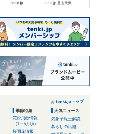
tenki.jp
tenki.jp 登山天気
tenki.jpトップ
季節特集
天気ニュース
花粉飛散情報
気象予報士解説
(1～5月頃)
暮らしの話題
桜開花情報