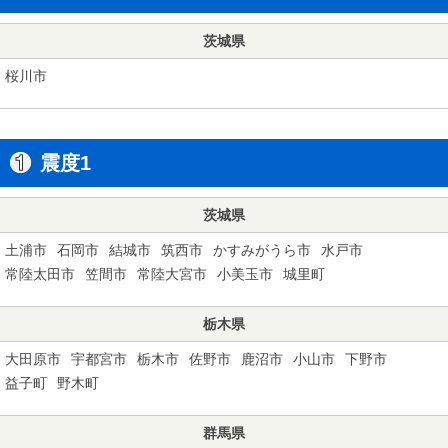
茨城県
桜川市
震度1
茨城県
土浦市
石岡市
結城市
筑西市
かすみがうら市
水戸市
常陸太田市
笠間市
常陸大宮市
小美玉市
城里町
栃木県
大田原市
宇都宮市
栃木市
佐野市
鹿沼市
小山市
下野市
益子町
野木町
群馬県