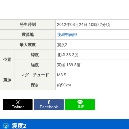
発生時刻
2012年08月24日 10時22分頃
震源地
茨城県南部
最大震度
震度2
緯度
北緯 36.2度
位置
経度
東経 139.8度
マグニチュード
M3.5
震源
深さ
約50km
Twitter
Facebook
LINE
震度2