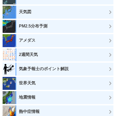
天気図
PM2.5分布予測
アメダス
2週間天気
気象予報士のポイント解説
世界天気
地震情報
熱中症情報