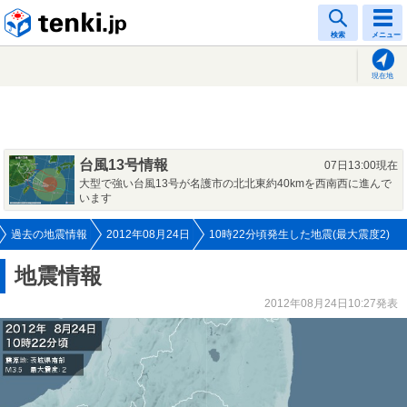
tenki.jp
検索
メニュー
現在地
台風13号情報
07日13:00現在
大型で強い台風13号が名護市の北北東約40kmを西南西に進んで
います
過去の地震情報
2012年08月24日
10時22分頃発生した地震(最大震度2)
地震情報
2012年08月24日10:27発表