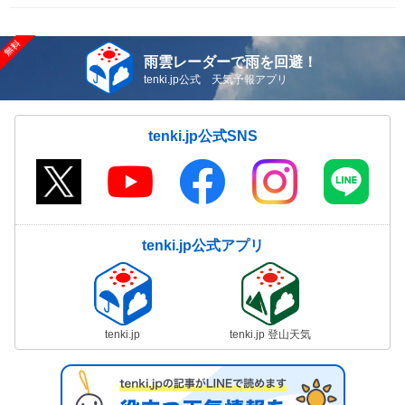
雨雲レーダーで雨を回避！
tenki.jp公式 天気予報アプリ
tenki.jp公式SNS
tenki.jp公式アプリ
tenki.jp
tenki.jp 登山天気