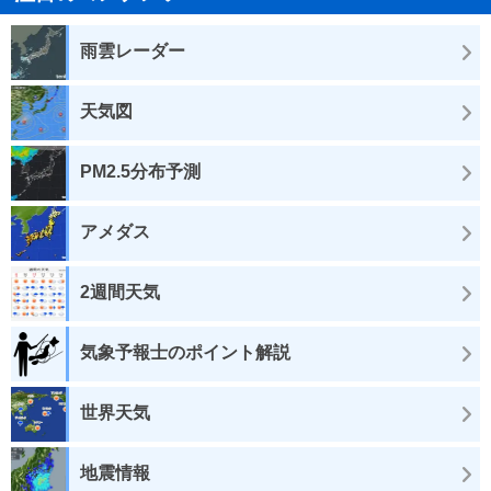
雨雲レーダー
天気図
PM2.5分布予測
アメダス
2週間天気
気象予報士のポイント解説
世界天気
地震情報