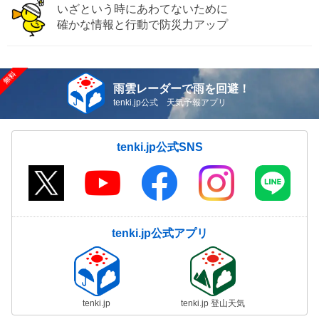
いざという時にあわてないために
確かな情報と行動で防災力アップ
雨雲レーダーで雨を回避！
tenki.jp公式 天気予報アプリ
tenki.jp公式SNS
tenki.jp公式アプリ
tenki.jp
tenki.jp 登山天気