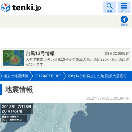
tenki.jp
検索
メニュー
現在地
台風13号情報
08日22:00現在
大型で非常に強い台風13号が久米島の西北西約230kmを北西に進
んでいます
過去の地震情報
2012年07月18日
20時14分頃発生した地震(最大震度2)
地震情報
2012年07月18日20:19発表