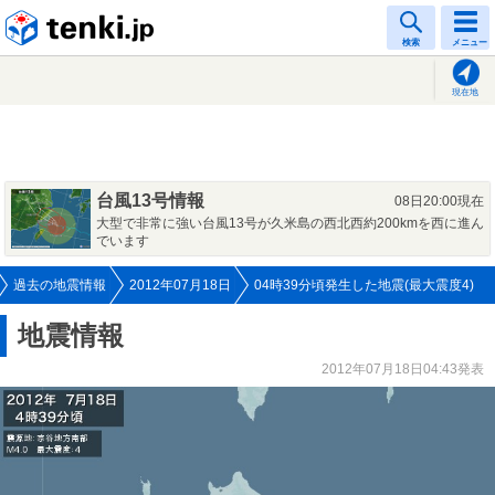
tenki.jp
検索
メニュー
現在地
台風13号情報
08日20:00現在
大型で非常に強い台風13号が久米島の西北西約200kmを西に進ん
でいます
過去の地震情報
2012年07月18日
04時39分頃発生した地震(最大震度4)
地震情報
2012年07月18日04:43発表