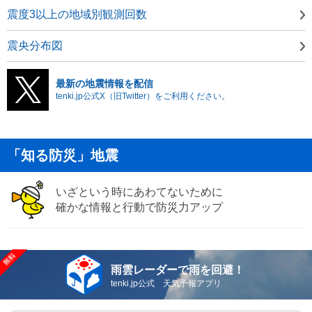
震度3以上の地域別観測回数
震央分布図
最新の地震情報を配信
tenki.jp公式X（旧Twitter）をご利用ください。
「知る防災」地震
いざという時にあわてないために
確かな情報と行動で防災力アップ
雨雲レーダーで雨を回避！
tenki.jp公式 天気予報アプリ