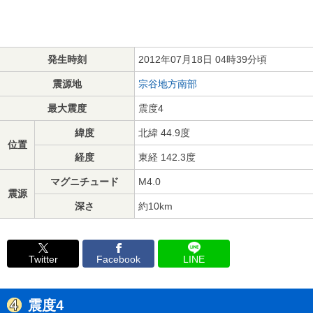
発生時刻
2012年07月18日 04時39分頃
震源地
宗谷地方南部
最大震度
震度4
緯度
北緯 44.9度
位置
経度
東経 142.3度
マグニチュード
M4.0
震源
深さ
約10km
Twitter
Facebook
LINE
震度4