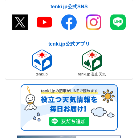
tenki.jp公式SNS
tenki.jp公式アプリ
tenki.jp
tenki.jp 登山天気