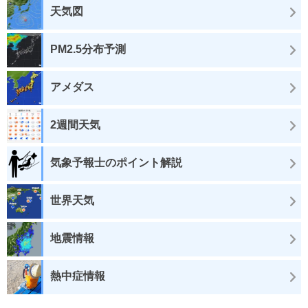
天気図
PM2.5分布予測
アメダス
2週間天気
気象予報士のポイント解説
世界天気
地震情報
熱中症情報