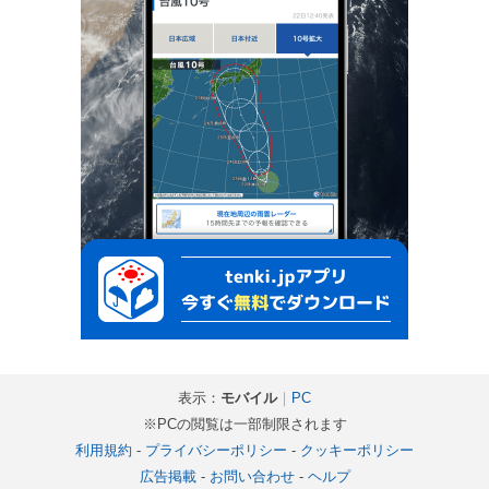
表示：
モバイル
｜
PC
※PCの閲覧は一部制限されます
利用規約
-
プライバシーポリシー
-
クッキーポリシー
広告掲載
-
お問い合わせ
-
ヘルプ