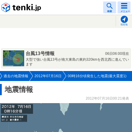
tenki.jp
検索
メニュー
現在地
台風13号情報
06日06:00現在
大型で強い台風13号が南大東島の東約320kmを西北西に進んでい
ます
過去の地震情報
2012年07月16日
00時16分頃発生した地震(最大震度1)
地震情報
2012年07月16日00:21発表