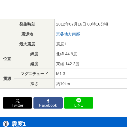
発生時刻
2012年07月16日 00時16分頃
震源地
宗谷地方南部
最大震度
震度1
緯度
北緯 44.9度
位置
経度
東経 142.2度
マグニチュード
M1.3
震源
深さ
約10km
Twitter
Facebook
LINE
震度1