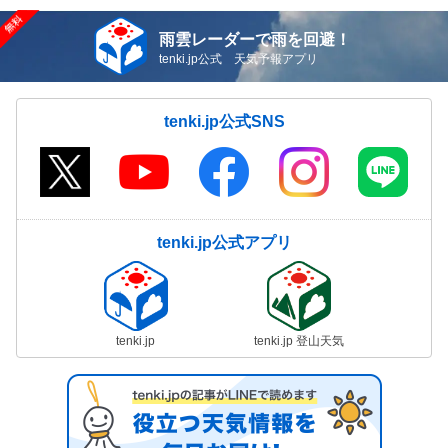
雨雲レーダーで雨を回避！
tenki.jp公式 天気予報アプリ
tenki.jp公式SNS
tenki.jp公式アプリ
tenki.jp
tenki.jp 登山天気