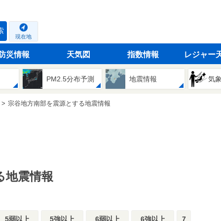
索
現在地
防災情報
天気図
指数情報
レジャー
PM2.5分布予測
地震情報
気
宗谷地方南部を震源とする地震情報
る地震情報
5弱以上
5強以上
6弱以上
6強以上
7