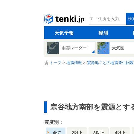
tenki.jp
検
天気予報
観測
雨雲レーダー
天気図
トップ
地震情報
震源地ごとの地震発生回数
宗谷地方南部を震源とす
震度別：
全て
2以上
3以上
4以上