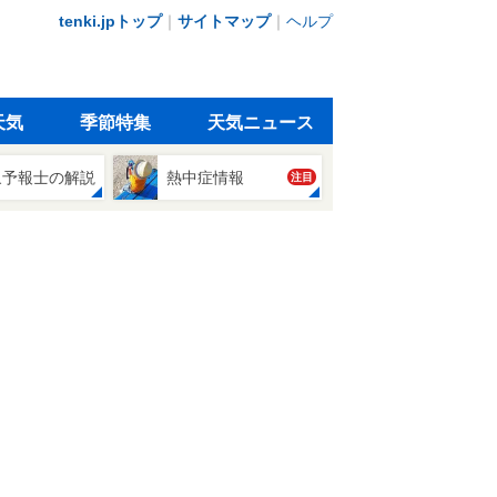
tenki.jpトップ
｜
サイトマップ
｜
ヘルプ
天気
季節特集
天気ニュース
象予報士の解説
熱中症情報
注目