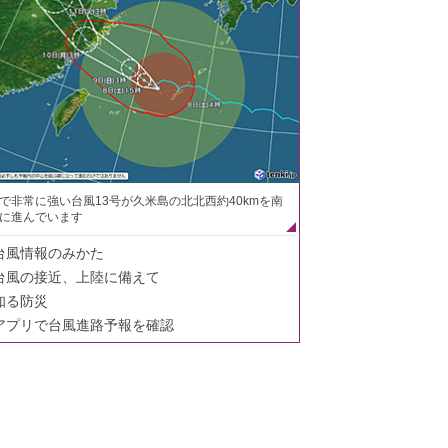
で非常に強い台風13号が久米島の北北西約40kmを南
に進んでいます
台風情報のみかた
台風の接近、上陸に備えて
知る防災
アプリで台風進路予報を確認