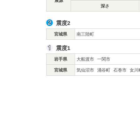
震源
深さ
震度2
宮城県
南三陸町
震度1
岩手県
大船渡市
一関市
宮城県
気仙沼市
涌谷町
石巻市
女川