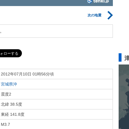
次の地震
。
2012年07月10日 01時56分頃
宮城県沖
震度2
北緯 38.5度
東経 141.8度
M3.7