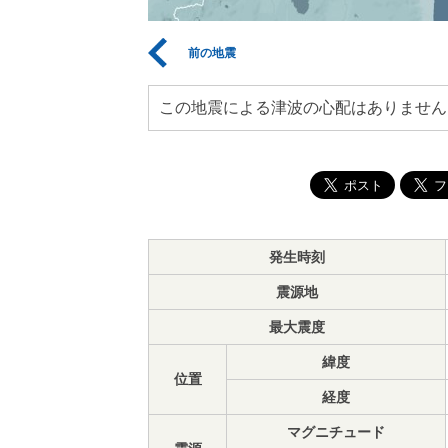
前の地震
この地震による津波の心配はありません
発生時刻
震源地
最大震度
緯度
位置
経度
マグニチュード