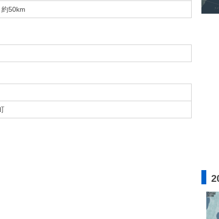
約50km
町
2