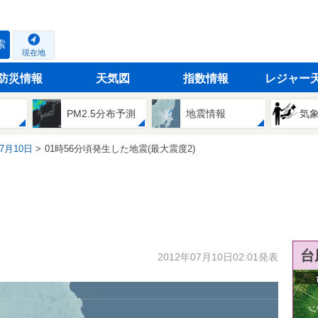
索
現在地
防災情報
天気図
指数情報
レジャー
PM2.5分布予測
地震情報
気
07月10日
01時56分頃発生した地震(最大震度2)
台
2012年07月10日02:01発表