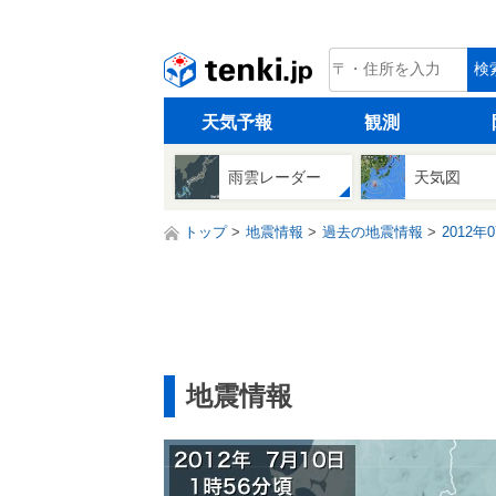
tenki.jp
検
天気予報
観測
雨雲レーダー
天気図
トップ
地震情報
過去の地震情報
2012年
地震情報