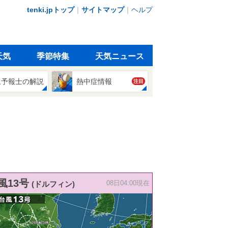
tenki.jpトップ
｜
サイトマップ
｜
ヘルプ
天気
季節特集
天気ニュース
象予報士の解説
熱中症情報
注目
風13号
(ドルフィン)
08日04:00現在