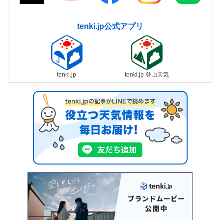
tenki.jp公式アプリ
tenki.jp
tenki.jp 登山天気