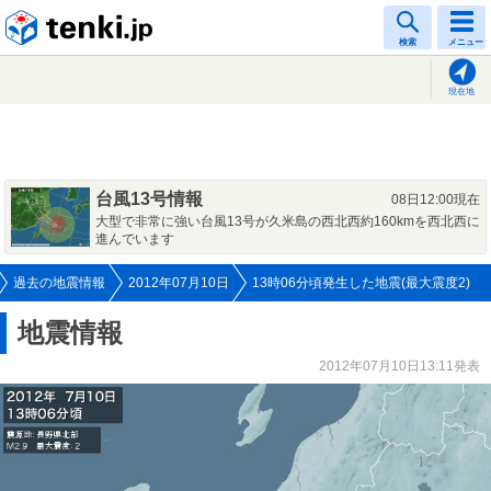
tenki.jp
検索
メニュー
現在地
台風13号情報
08日12:00現在
大型で非常に強い台風13号が久米島の西北西約160kmを西北西に
進んでいます
過去の地震情報
2012年07月10日
13時06分頃発生した地震(最大震度2)
地震情報
2012年07月10日13:11発表