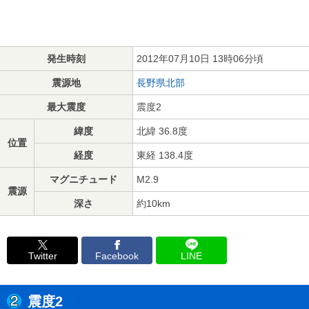
発生時刻
2012年07月10日 13時06分頃
震源地
長野県北部
最大震度
震度2
緯度
北緯 36.8度
位置
経度
東経 138.4度
マグニチュード
M2.9
震源
深さ
約10km
Twitter
Facebook
LINE
震度2