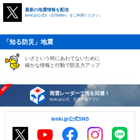
最新の地震情報を配信
tenki.jp公式X（旧Twitter）をご利用ください。
「知る防災」地震
いざという時にあわてないために
確かな情報と行動で防災力アップ
雨雲レーダーで雨を回避！
tenki.jp公式 天気予報アプリ
tenki.jp公式SNS