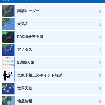
雨雲レーダー
天気図
PM2.5分布予測
アメダス
2週間天気
気象予報士のポイント解説
世界天気
地震情報