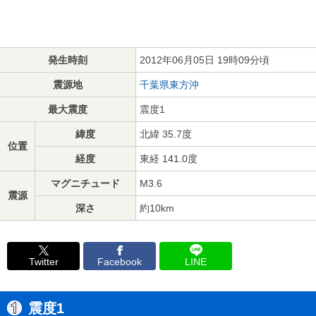
発生時刻
2012年06月05日 19時09分頃
震源地
千葉県東方沖
最大震度
震度1
緯度
北緯 35.7度
位置
経度
東経 141.0度
マグニチュード
M3.6
震源
深さ
約10km
Twitter
Facebook
LINE
震度1