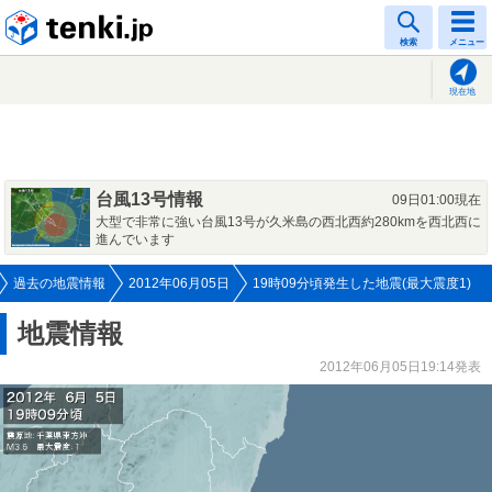
tenki.jp
検索
メニュー
現在地
台風13号情報
09日01:00現在
大型で非常に強い台風13号が久米島の西北西約280kmを西北西に
進んでいます
過去の地震情報
2012年06月05日
19時09分頃発生した地震(最大震度1)
地震情報
2012年06月05日19:14発表