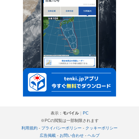
表示：
モバイル
｜
PC
※PCの閲覧は一部制限されます
利用規約
-
プライバシーポリシー
-
クッキーポリシー
広告掲載
-
お問い合わせ
-
ヘルプ