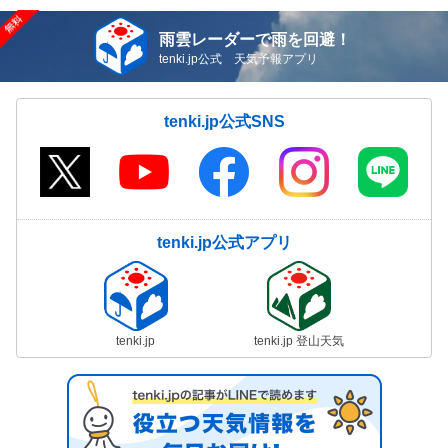
雨雲レーダーで雨を回避！
tenki.jp公式 天気予報アプリ
tenki.jp公式SNS
tenki.jp公式アプリ
tenki.jp
tenki.jp 登山天気