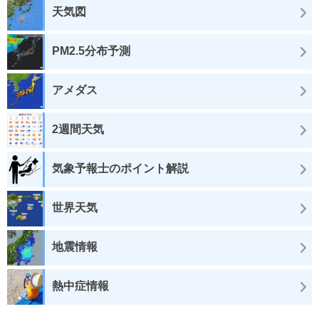
天気図
PM2.5分布予測
アメダス
2週間天気
気象予報士のポイント解説
世界天気
地震情報
熱中症情報