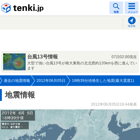
tenki.jp
検索
メニュー
現在地
台風13号情報
07日02:00現在
大型で強い台風13号が南大東島の北北西約120kmを西に進んでい
ます
過去の地震情報
2012年06月05日
16時39分頃発生した地震(最大震度1)
地震情報
2012年06月05日16:44発表