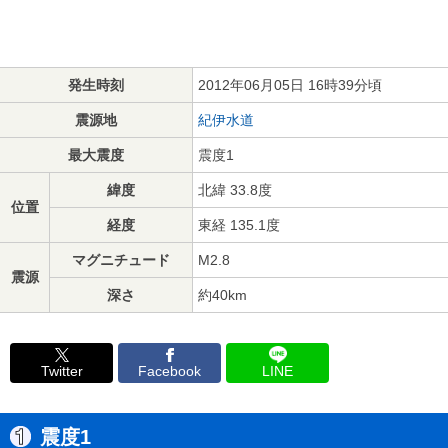
発生時刻
2012年06月05日 16時39分頃
震源地
紀伊水道
最大震度
震度1
緯度
北緯 33.8度
位置
経度
東経 135.1度
マグニチュード
M2.8
震源
深さ
約40km
Twitter
Facebook
LINE
震度1