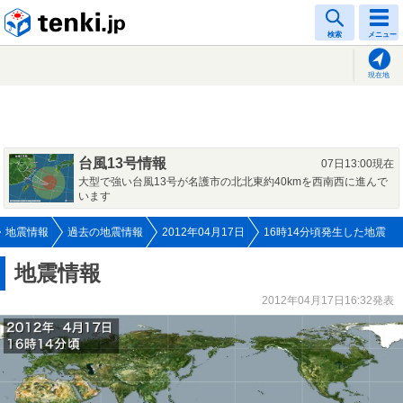
tenki.jp
検索
メニュー
現在地
台風13号情報
07日13:00現在
大型で強い台風13号が名護市の北北東約40kmを西南西に進んで
います
地震情報
過去の地震情報
2012年04月17日
16時14分頃発生した地震
地震情報
2012年04月17日16:32発表