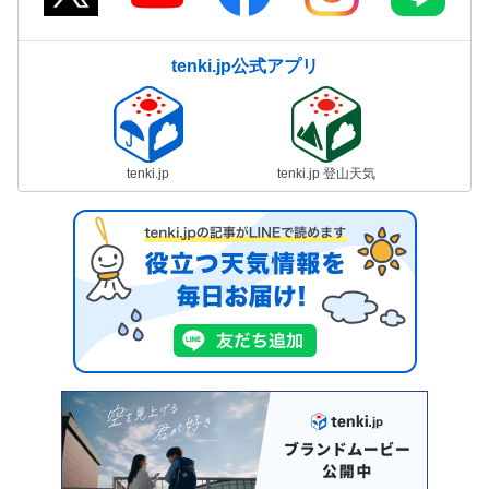
tenki.jp公式アプリ
tenki.jp
tenki.jp 登山天気