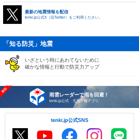
最新の地震情報を配信
tenki.jp公式X（旧Twitter）をご利用ください。
「知る防災」地震
いざという時にあわてないために
確かな情報と行動で防災力アップ
雨雲レーダーで雨を回避！
tenki.jp公式 天気予報アプリ
tenki.jp公式SNS