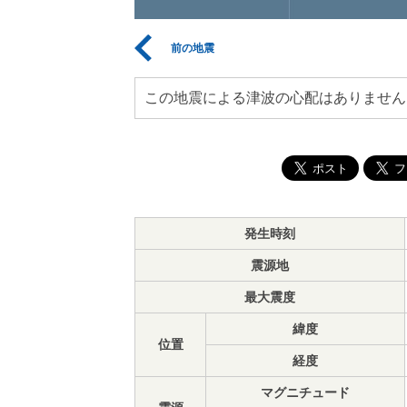
前の地震
この地震による津波の心配はありません
発生時刻
震源地
最大震度
緯度
位置
経度
マグニチュード