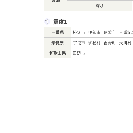
震源
深さ
震度1
三重県
松阪市
伊勢市
尾鷲市
三重紀
奈良県
宇陀市
御杖村
吉野町
天川村
和歌山県
田辺市