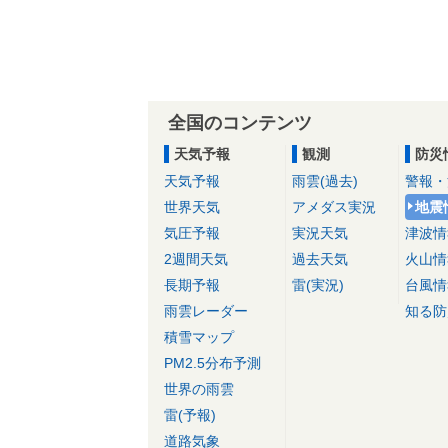
全国のコンテンツ
天気予報
観測
防災
天気予報
雨雲(過去)
警報・
世界天気
アメダス実況
地震
気圧予報
実況天気
津波情
2週間天気
過去天気
火山情
長期予報
雷(実況)
台風情
雨雲レーダー
知る防
積雪マップ
PM2.5分布予測
世界の雨雲
雷(予報)
道路気象