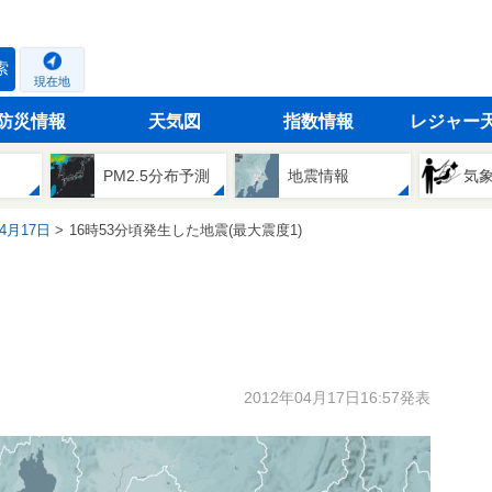
索
現在地
防災情報
天気図
指数情報
レジャー
PM2.5分布予測
地震情報
気
04月17日
16時53分頃発生した地震(最大震度1)
2012年04月17日16:57発表