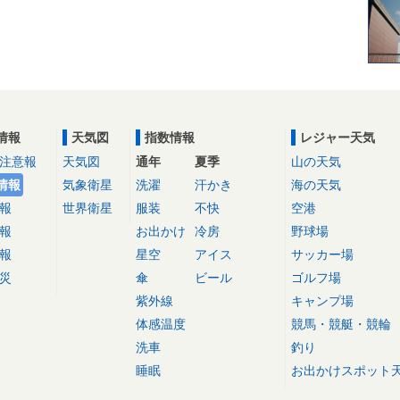
情報
天気図
指数情報
レジャー天気
注意報
天気図
通年
夏季
山の天気
情報
気象衛星
洗濯
汗かき
海の天気
報
世界衛星
服装
不快
空港
報
お出かけ
冷房
野球場
報
星空
アイス
サッカー場
災
傘
ビール
ゴルフ場
紫外線
キャンプ場
体感温度
競馬・競艇・競輪
洗車
釣り
睡眠
お出かけスポット