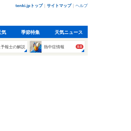
tenki.jpトップ
｜
サイトマップ
｜
ヘルプ
天気
季節特集
天気ニュース
象予報士の解説
熱中症情報
注目