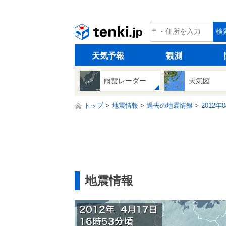
tenki.jp
検
天気予報
観測
雨雲レーダー
天気図
トップ
地震情報
過去の地震情報
2012年
地震情報