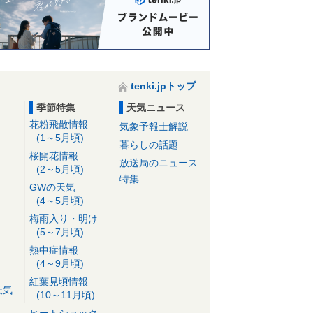
tenki.jpトップ
季節特集
天気ニュース
花粉飛散情報
気象予報士解説
(1～5月頃)
暮らしの話題
桜開花情報
放送局のニュース
(2～5月頃)
特集
GWの天気
(4～5月頃)
梅雨入り・明け
(5～7月頃)
熱中症情報
(4～9月頃)
紅葉見頃情報
天気
(10～11月頃)