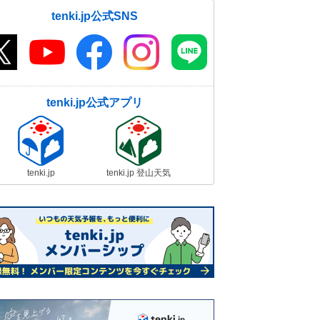
tenki.jp公式SNS
tenki.jp公式アプリ
tenki.jp
tenki.jp 登山天気