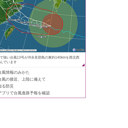
で強い台風13号が沖永良部島の東約140kmを西北西
んでいます
台風情報のみかた
台風の接近、上陸に備えて
知る防災
アプリで台風進路予報を確認