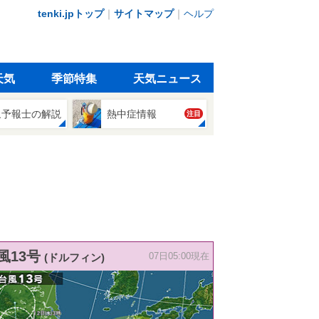
tenki.jpトップ
｜
サイトマップ
｜
ヘルプ
天気
季節特集
天気ニュース
象予報士の解説
熱中症情報
注目
風13号
(ドルフィン)
07日05:00現在