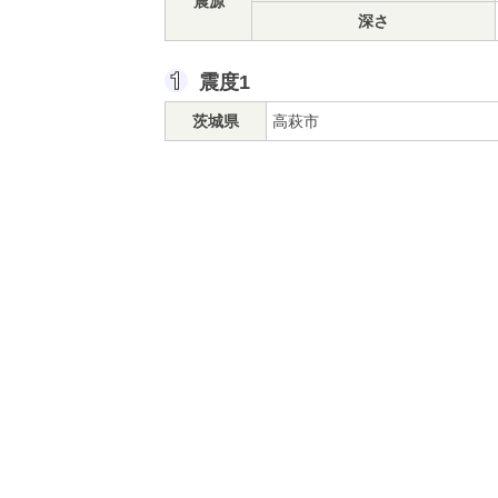
震源
深さ
震度1
茨城県
高萩市