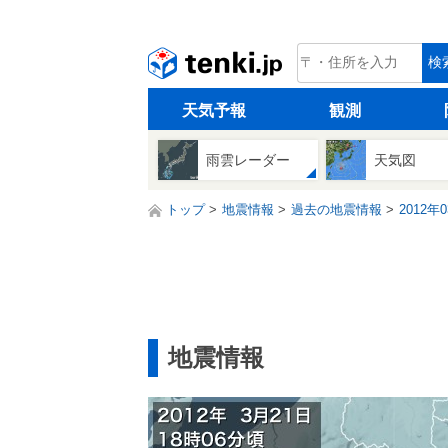
tenki.jp
検
天気予報
観測
雨雲レーダー
天気図
トップ
地震情報
過去の地震情報
2012年
地震情報