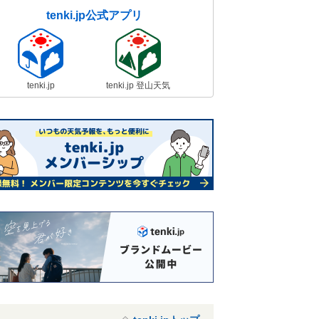
tenki.jp公式アプリ
tenki.jp
tenki.jp 登山天気