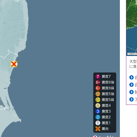
大型
に進