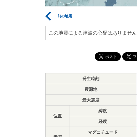
前の地震
この地震による津波の心配はありません
発生時刻
震源地
最大震度
緯度
位置
経度
マグニチュード