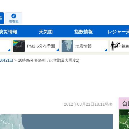
索
現在地
防災情報
天気図
指数情報
レジャー
PM2.5分布予測
地震情報
気
03月21日
18時06分頃発生した地震(最大震度1)
台
2012年03月21日18:11発表