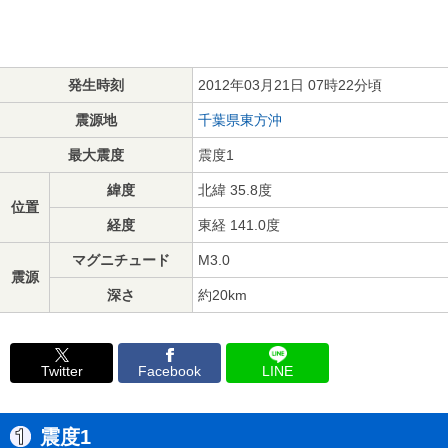
発生時刻
2012年03月21日 07時22分頃
震源地
千葉県東方沖
最大震度
震度1
緯度
北緯 35.8度
位置
経度
東経 141.0度
マグニチュード
M3.0
震源
深さ
約20km
Twitter
Facebook
LINE
震度1