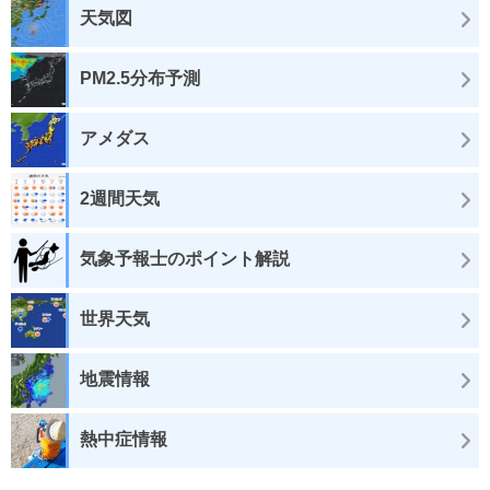
天気図
PM2.5分布予測
アメダス
2週間天気
気象予報士のポイント解説
世界天気
地震情報
熱中症情報