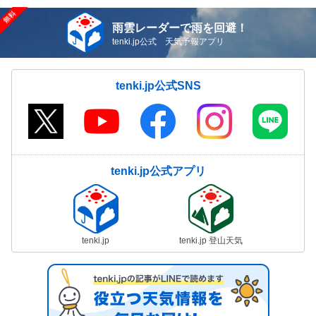
雨雲レーダーで雨を回避！
tenki.jp公式 天気予報アプリ
tenki.jp公式SNS
tenki.jp公式アプリ
tenki.jp
tenki.jp 登山天気