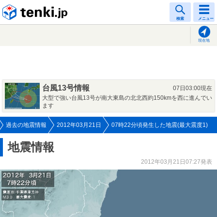
tenki.jp
検索
メニュー
現在地
台風13号情報
07日03:00現在
大型で強い台風13号が南大東島の北北西約150kmを西に進んでい
ます
過去の地震情報
2012年03月21日
07時22分頃発生した地震(最大震度1)
地震情報
2012年03月21日07:27発表