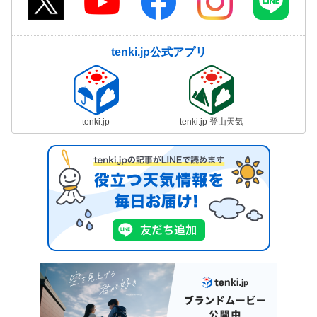
tenki.jp公式アプリ
tenki.jp
tenki.jp 登山天気