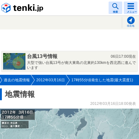
tenki.jp
検索
メニュー
現在地
台風13号情報
06日17:00現在
大型で強い台風13号が南大東島の北東約130kmを西北西に進んで
います
過去の地震情報
2012年03月16日
17時55分頃発生した地震(最大震度1)
地震情報
2012年03月16日18:00発表