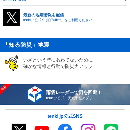
最新の地震情報を配信
tenki.jp公式X（旧Twitter）をご利用ください。
「知る防災」地震
いざという時にあわてないために
確かな情報と行動で防災力アップ
雨雲レーダーで雨を回避！
tenki.jp公式 天気予報アプリ
tenki.jp公式SNS