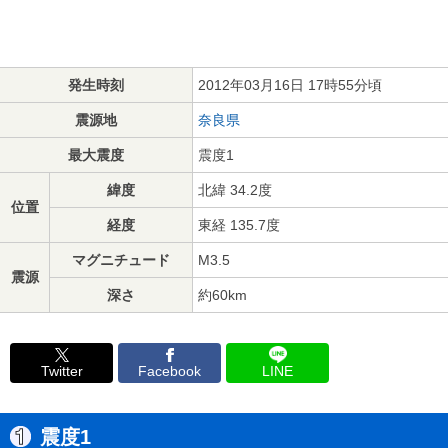
発生時刻
2012年03月16日 17時55分頃
震源地
奈良県
最大震度
震度1
緯度
北緯 34.2度
位置
経度
東経 135.7度
マグニチュード
M3.5
震源
深さ
約60km
Twitter
Facebook
LINE
震度1