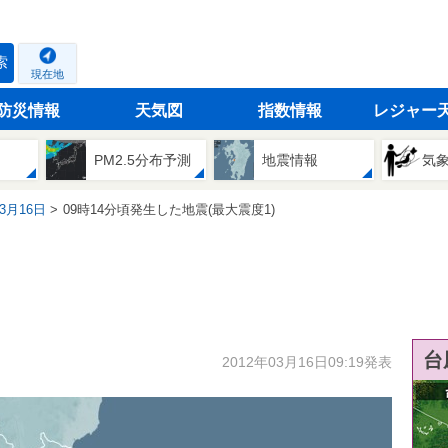
索
現在地
防災情報
天気図
指数情報
レジャー
PM2.5分布予測
地震情報
気
03月16日
09時14分頃発生した地震(最大震度1)
台
2012年03月16日09:19発表