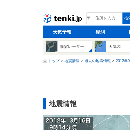
tenki.jp
検
天気予報
観測
雨雲レーダー
天気図
トップ
地震情報
過去の地震情報
2012年
地震情報