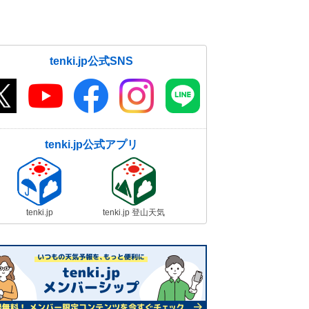
tenki.jp公式SNS
tenki.jp公式アプリ
tenki.jp
tenki.jp 登山天気