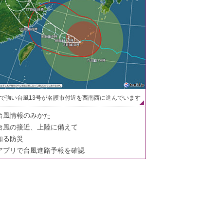
で強い台風13号が名護市付近を西南西に進んでいます
台風情報のみかた
台風の接近、上陸に備えて
知る防災
アプリで台風進路予報を確認