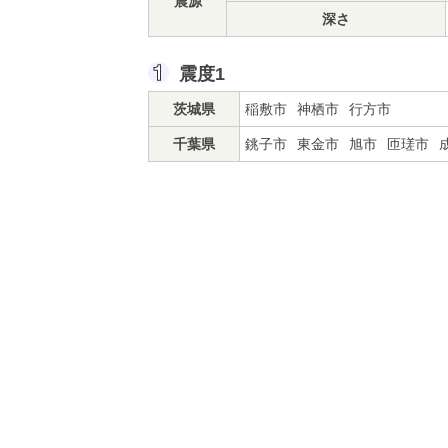
震源
深さ
震度1
茨城県
稲敷市
神栖市
行方市
千葉県
銚子市
東金市
旭市
匝瑳市