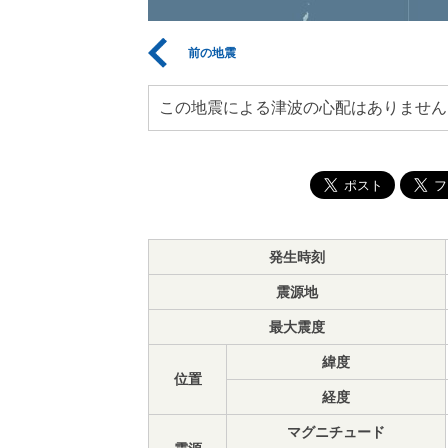
前の地震
この地震による津波の心配はありません
発生時刻
震源地
最大震度
緯度
位置
経度
マグニチュード