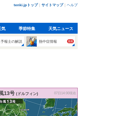
tenki.jpトップ
｜
サイトマップ
｜
ヘルプ
天気
季節特集
天気ニュース
象予報士の解説
熱中症情報
注目
風13号
(ドルフィン)
07日14:00現在