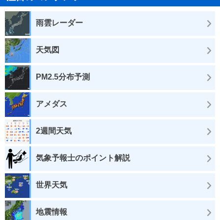
雨雲レーダー
天気図
PM2.5分布予測
アメダス
2週間天気
気象予報士のポイント解説
世界天気
地震情報