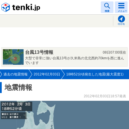
tenki.jp
検索
メニュー
現在地
台風13号情報
08日07:00現在
大型で非常に強い台風13号が久米島の北北西約70kmを西に進ん
でいます
過去の地震情報
2012年02月03日
18時52分頃発生した地震(最大震度1)
地震情報
2012年02月03日18:57発表