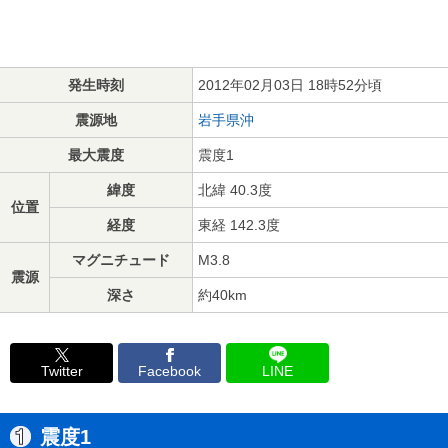
発生時刻
2012年02月03日 18時52分頃
震源地
岩手県沖
最大震度
震度1
緯度
北緯 40.3度
位置
経度
東経 142.3度
マグニチュード
M3.8
震源
深さ
約40km
Twitter
Facebook
LINE
震度1