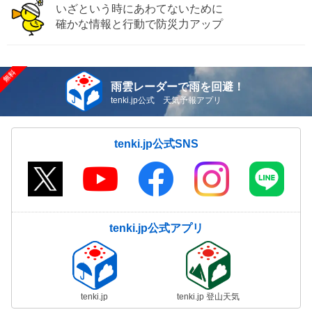
いざという時にあわてないために
確かな情報と行動で防災力アップ
雨雲レーダーで雨を回避！
tenki.jp公式 天気予報アプリ
tenki.jp公式SNS
tenki.jp公式アプリ
tenki.jp
tenki.jp 登山天気