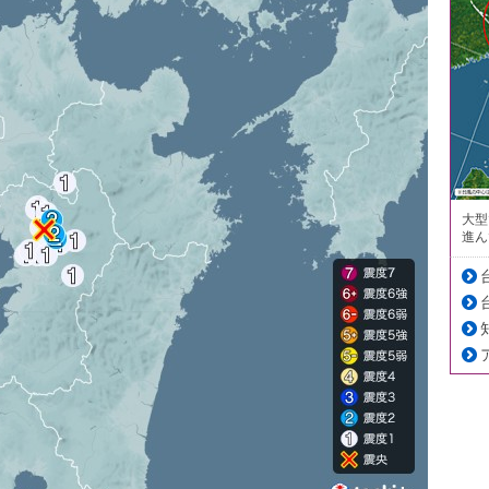
大型
進ん