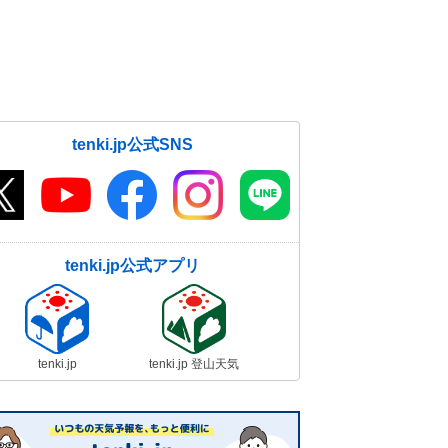
tenki.jp公式SNS
tenki.jp公式アプリ
tenki.jp
tenki.jp 登山天気