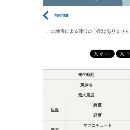
前の地震
この地震による津波の心配はありません
発生時刻
震源地
最大震度
緯度
位置
経度
マグニチュード