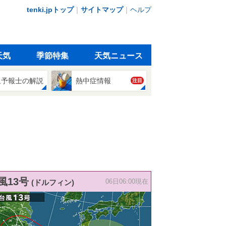
tenki.jpトップ
｜
サイトマップ
｜
ヘルプ
天気
季節特集
天気ニュース
象予報士の解説
熱中症情報
注目
風13号
(ドルフィン)
06日06:00現在