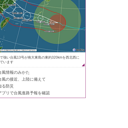
で強い台風13号が南大東島の東約320kmを西北西に
でいます
台風情報のみかた
台風の接近、上陸に備えて
知る防災
アプリで台風進路予報を確認