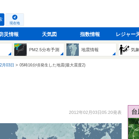
索
現在地
防災情報
天気図
指数情報
レジャー
PM2.5分布予測
地震情報
気
02月03日
05時16分頃発生した地震(最大震度2)
台
2012年02月03日05:20発表