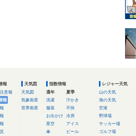
情報
天気図
指数情報
レジャー天気
注意報
天気図
通年
夏季
山の天気
情報
気象衛星
洗濯
汗かき
海の天気
報
世界衛星
服装
不快
空港
報
お出かけ
冷房
野球場
報
星空
アイス
サッカー場
災
傘
ビール
ゴルフ場