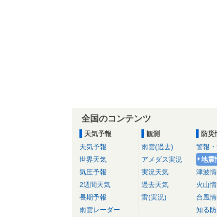
全国のコンテンツ
天気予報
観測
防災
天気予報
雨雲(過去)
警報・
世界天気
アメダス実況
地震
気圧予報
実況天気
津波情
2週間天気
過去天気
火山情
長期予報
雷(実況)
台風情
雨雲レーダー
知る防