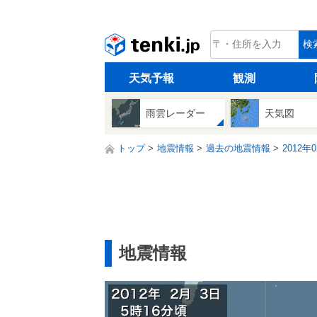
tenki.jp
検
天気予報
観測
雨雲レーダー
天気図
トップ
地震情報
過去の地震情報
2012年
地震情報