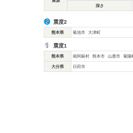
震源
深さ
震度2
熊本県
菊池市
大津町
震度1
熊本県
南阿蘇村
熊本市
山鹿市
菊陽
大分県
日田市