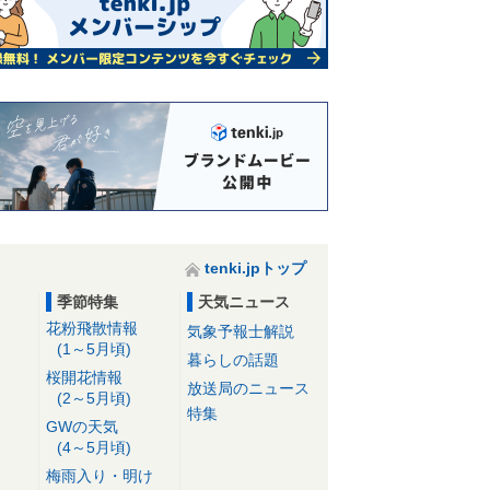
tenki.jpトップ
季節特集
天気ニュース
花粉飛散情報
気象予報士解説
(1～5月頃)
暮らしの話題
桜開花情報
放送局のニュース
(2～5月頃)
特集
GWの天気
(4～5月頃)
梅雨入り・明け