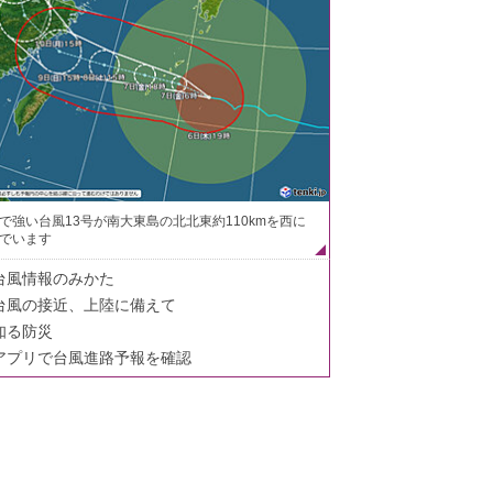
で強い台風13号が南大東島の北北東約110kmを西に
でいます
台風情報のみかた
台風の接近、上陸に備えて
知る防災
アプリで台風進路予報を確認