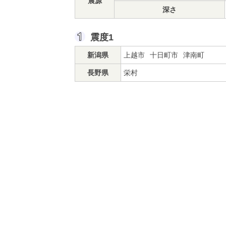
震源
深さ
震度1
新潟県
上越市
十日町市
津南町
長野県
栄村