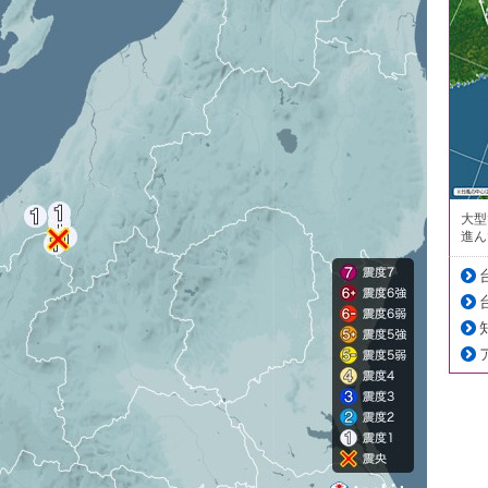
大型
進ん