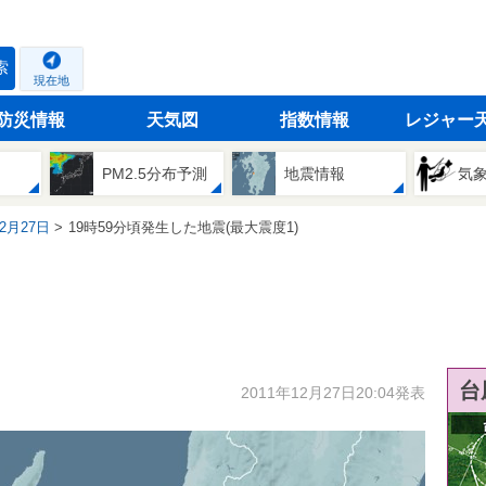
索
現在地
防災情報
天気図
指数情報
レジャー
PM2.5分布予測
地震情報
気
12月27日
19時59分頃発生した地震(最大震度1)
台
2011年12月27日20:04発表