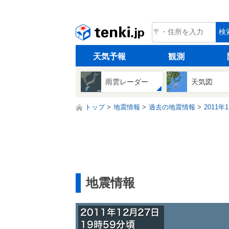
tenki.jp
検
天気予報
観測
雨雲レーダー
天気図
トップ
地震情報
過去の地震情報
2011年
地震情報