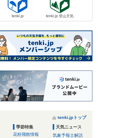
tenki.jp
tenki.jp 登山天気
tenki.jpトップ
季節特集
天気ニュース
花粉飛散情報
気象予報士解説