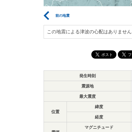
前の地震
この地震による津波の心配はありません
発生時刻
震源地
最大震度
緯度
位置
経度
マグニチュード