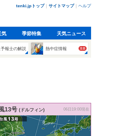
tenki.jpトップ
｜
サイトマップ
｜
ヘルプ
天気
季節特集
天気ニュース
象予報士の解説
熱中症情報
注目
風13号
(ドルフィン)
06日19:00現在