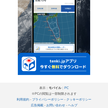
表示：
モバイル
｜
PC
※PCの閲覧は一部制限されます
利用規約
-
プライバシーポリシー
-
クッキーポリシー
広告掲載
-
お問い合わせ
-
ヘルプ