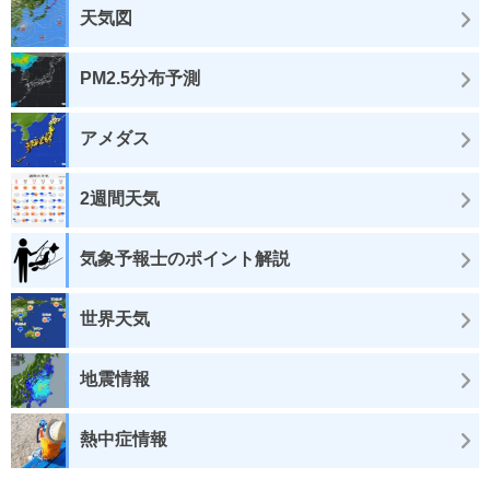
天気図
PM2.5分布予測
アメダス
2週間天気
気象予報士のポイント解説
世界天気
地震情報
熱中症情報