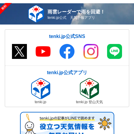
雨雲レーダーで雨を回避！
tenki.jp公式 天気予報アプリ
tenki.jp公式SNS
tenki.jp公式アプリ
tenki.jp
tenki.jp 登山天気