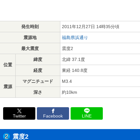
発生時刻
2011年12月27日 14時35分頃
震源地
福島県浜通り
最大震度
震度2
緯度
北緯 37.1度
位置
経度
東経 140.8度
マグニチュード
M3.4
震源
深さ
約10km
Twitter
Facebook
LINE
震度2