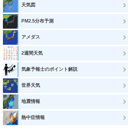
天気図
PM2.5分布予測
アメダス
2週間天気
気象予報士のポイント解説
世界天気
地震情報
熱中症情報