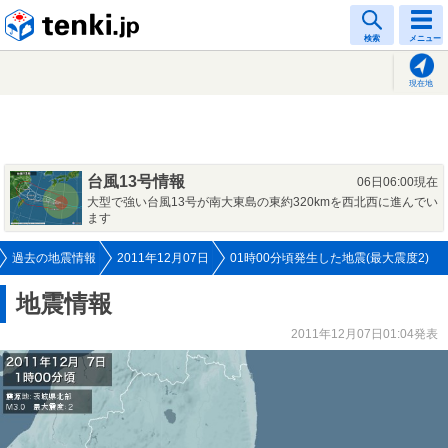
tenki.jp
検索
メニュー
現在地
台風13号情報
06日06:00現在
大型で強い台風13号が南大東島の東約320kmを西北西に進んでい
ます
過去の地震情報
2011年12月07日
01時00分頃発生した地震(最大震度2)
地震情報
2011年12月07日01:04発表