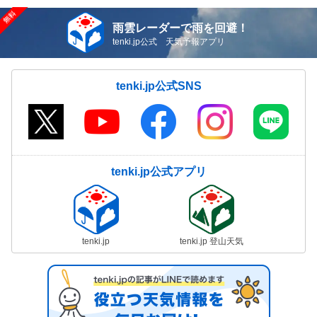
雨雲レーダーで雨を回避！
tenki.jp公式 天気予報アプリ
tenki.jp公式SNS
tenki.jp公式アプリ
tenki.jp
tenki.jp 登山天気