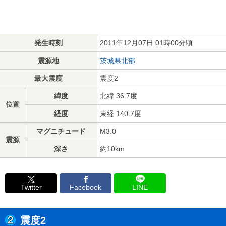
発生時刻
2011年12月07日 01時00分頃
震源地
茨城県北部
最大震度
震度2
緯度
北緯 36.7度
位置
経度
東経 140.7度
マグニチュード
M3.0
震源
深さ
約10km
Twitter
Facebook
LINE
震度2