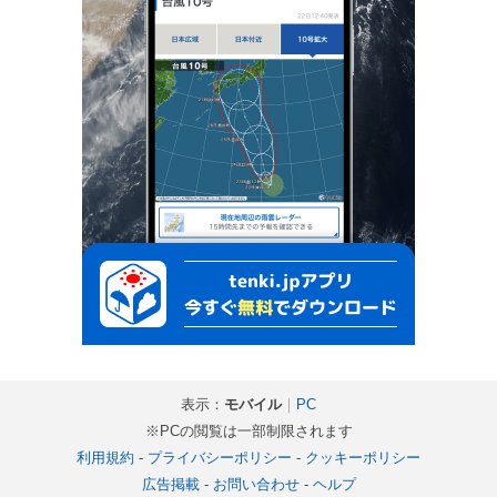
表示：
モバイル
｜
PC
※PCの閲覧は一部制限されます
利用規約
-
プライバシーポリシー
-
クッキーポリシー
広告掲載
-
お問い合わせ
-
ヘルプ