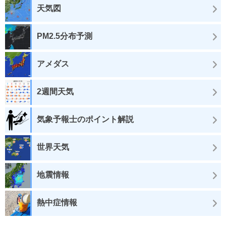
天気図
PM2.5分布予測
アメダス
2週間天気
気象予報士のポイント解説
世界天気
地震情報
熱中症情報