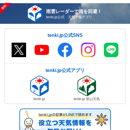
雨雲レーダーで雨を回避！
tenki.jp公式 天気予報アプリ
tenki.jp公式SNS
tenki.jp公式アプリ
tenki.jp
tenki.jp 登山天気