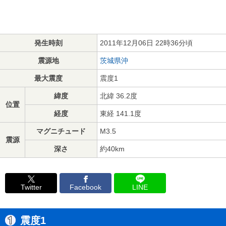
発生時刻
2011年12月06日 22時36分頃
震源地
茨城県沖
最大震度
震度1
緯度
北緯 36.2度
位置
経度
東経 141.1度
マグニチュード
M3.5
震源
深さ
約40km
Twitter
Facebook
LINE
震度1